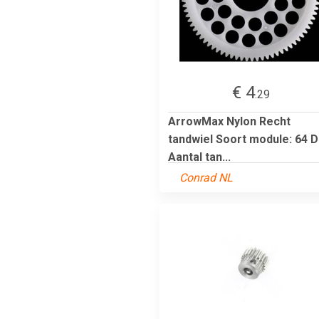
€ 4
.29
ArrowMax Nylon Recht
tandwiel Soort module: 64 
Aantal tan...
Conrad NL