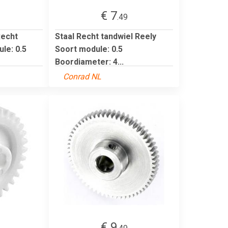
€ 7
.49
Recht
Staal Recht tandwiel Reely
le: 0.5
Soort module: 0.5
Boordiameter: 4...
Conrad NL
€ 9