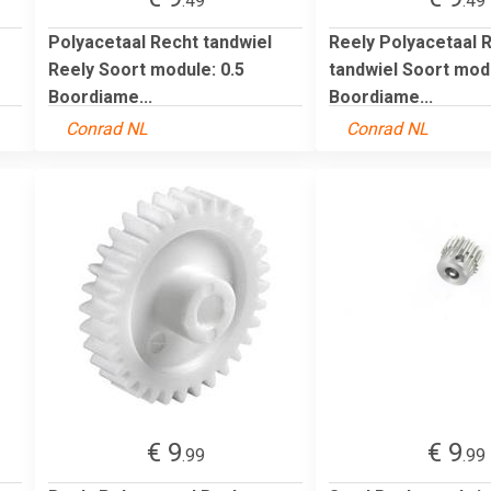
.49
.49
Polyacetaal Recht tandwiel
Reely Polyacetaal 
Reely Soort module: 0.5
tandwiel Soort modu
Boordiame...
Boordiame...
Conrad NL
Conrad NL
€ 9
€ 9
.99
.99