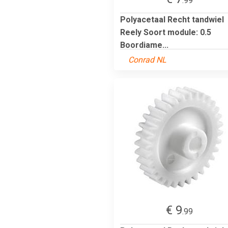
.99
Polyacetaal Recht tandwiel
Reely Soort module: 0.5
Boordiame...
Conrad NL
€ 9
.99