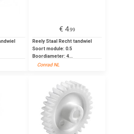
€ 4
.99
andwiel
Reely Staal Recht tandwiel
Soort module: 0.5
Boordiameter: 4...
Conrad NL