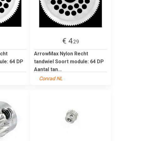
€ 4
.29
cht
ArrowMax Nylon Recht
ule: 64 DP
tandwiel Soort module: 64 DP
Aantal tan...
Conrad NL