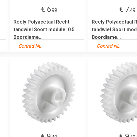
€ 6
€ 7
.99
.49
Reely Polyacetaal Recht
Reely Polyacetaal 
tandwiel Soort module: 0.5
tandwiel Soort modu
Boordiame...
Boordiame...
Conrad NL
Conrad NL
€ 9
€ 9