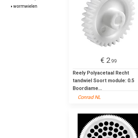
wormwielen
€ 2
.99
Reely Polyacetaal Recht
tandwiel Soort module: 0.5
Boordiame...
Conrad NL