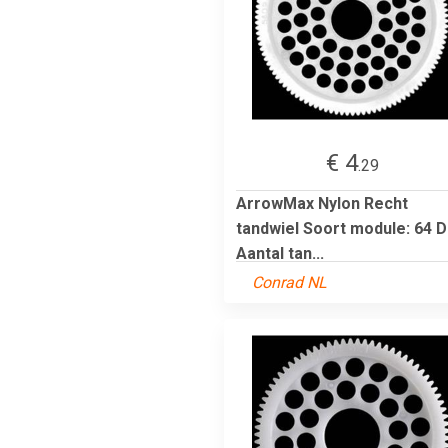
€ 4
.29
ArrowMax Nylon Recht
tandwiel Soort module: 64 
Aantal tan...
Conrad NL