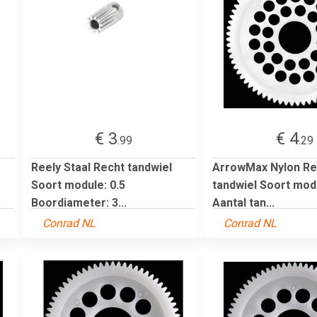
€ 3
€ 4
.99
.29
Reely Staal Recht tandwiel
ArrowMax Nylon Re
Soort module: 0.5
tandwiel Soort mod
Boordiameter: 3...
Aantal tan...
Conrad NL
Conrad NL