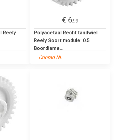
€ 6
.99
l Reely
Polyacetaal Recht tandwiel
Reely Soort module: 0.5
Boordiame...
Conrad NL