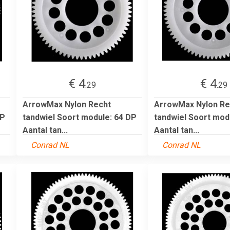
€ 4
€ 4
.29
.29
ArrowMax Nylon Recht
ArrowMax Nylon Re
DP
tandwiel Soort module: 64 DP
tandwiel Soort mod
Aantal tan...
Aantal tan...
Conrad NL
Conrad NL