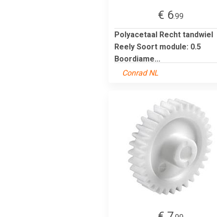
€ 6
.99
Polyacetaal Recht tandwiel
Reely Soort module: 0.5
Boordiame...
Conrad NL
€ 7