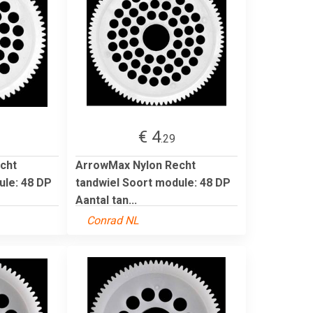
€ 4
.29
cht
ArrowMax Nylon Recht
ule: 48 DP
tandwiel Soort module: 48 DP
Aantal tan...
Conrad NL