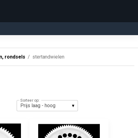
n, rondsels
stertandwielen
Sorteer op: