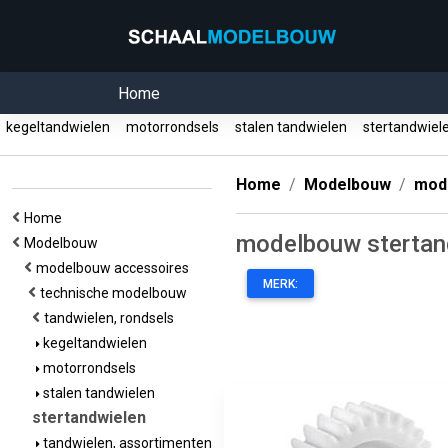
Home
kegeltandwielen
motorrondsels
stalen tandwielen
stertandwie
Home
Modelbouw
mod
Home
modelbouw stertan
Modelbouw
modelbouw accessoires
MERK:
technische modelbouw
tandwielen, rondsels
kegeltandwielen
motorrondsels
stalen tandwielen
stertandwielen
tandwielen, assortimenten