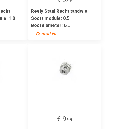
.49
Recht
Reely Staal Recht tandwiel
le: 1.0
Soort module: 0.5
Boordiameter: 6...
Conrad NL
€ 9
.99