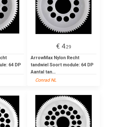
€ 4
.29
cht
ArrowMax Nylon Recht
ule: 64 DP
tandwiel Soort module: 64 DP
Aantal tan...
Conrad NL