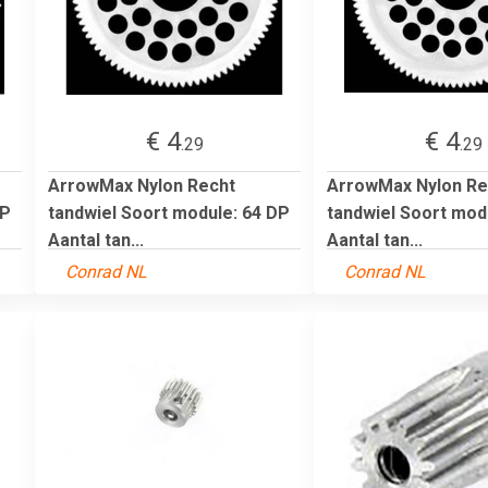
€ 4
€ 4
.29
.29
ArrowMax Nylon Recht
ArrowMax Nylon Re
DP
tandwiel Soort module: 64 DP
tandwiel Soort mod
Aantal tan...
Aantal tan...
Conrad NL
Conrad NL