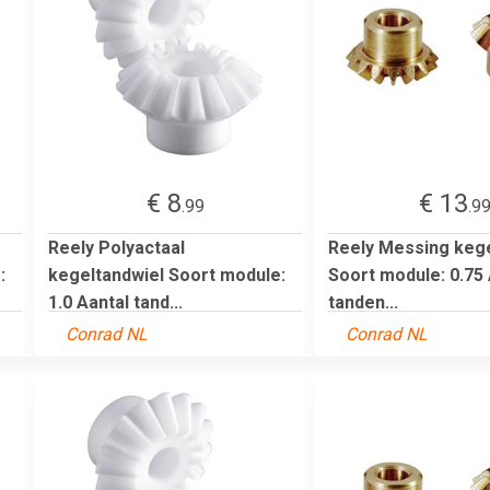
€ 8
€ 13
.99
.9
Reely Polyactaal
Reely Messing kege
:
kegeltandwiel Soort module:
Soort module: 0.75 
1.0 Aantal tand...
tanden...
Conrad NL
Conrad NL