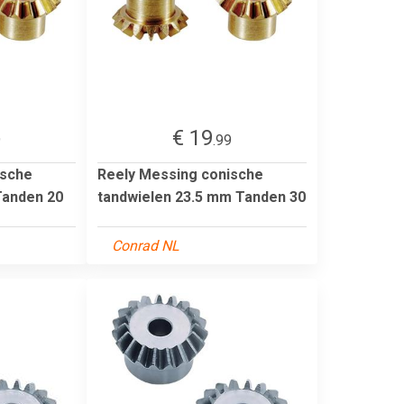
€ 19
9
.99
ische
Reely Messing conische
Tanden 20
tandwielen 23.5 mm Tanden 30
Conrad NL