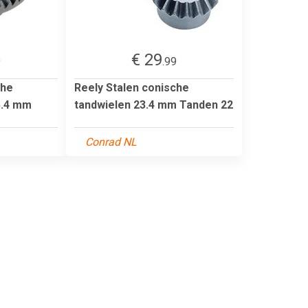
€ 29
9
.99
che
Reely Stalen conische
5.4 mm
tandwielen 23.4 mm Tanden 22
Conrad NL