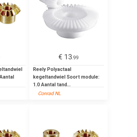
€ 13
9
.99
ltandwiel
Reely Polyactaal
Aantal
kegeltandwiel Soort module:
1.0 Aantal tand...
Conrad NL