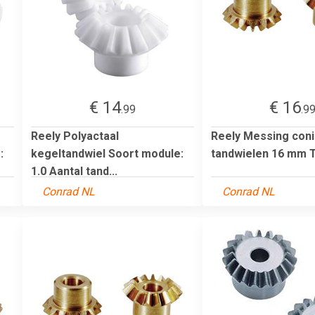
€ 14
€ 16
.99
.9
Reely Polyactaal
Reely Messing con
:
kegeltandwiel Soort module:
tandwielen 16 mm 
1.0 Aantal tand...
Conrad NL
Conrad NL