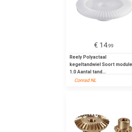
€ 14
.99
Reely Polyactaal
kegeltandwiel Soort module
1.0 Aantal tand...
Conrad NL