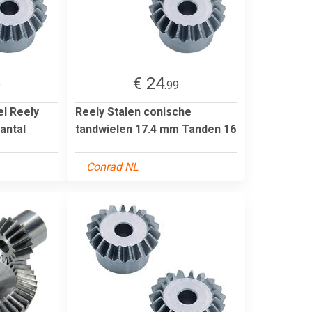
€ 24
9
.99
el Reely
Reely Stalen conische
antal
tandwielen 17.4 mm Tanden 16
Conrad NL