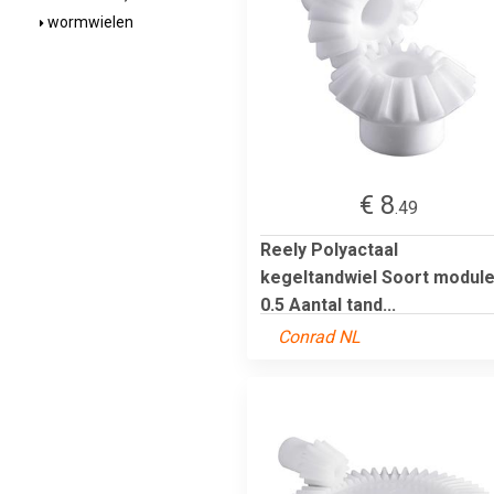
wormwielen
€ 8
.49
Reely Polyactaal
kegeltandwiel Soort module
0.5 Aantal tand...
Conrad NL