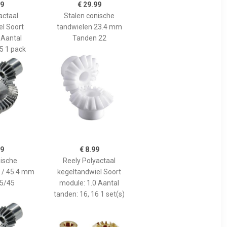
99
€ 29.99
actaal
Stalen conische
el Soort
tandwielen 23.4 mm
 Aantal
Tanden 22
5 1 pack
99
€ 8.99
nische
Reely Polyactaal
7 / 45.4 mm
kegeltandwiel Soort
5/45
module: 1.0 Aantal
tanden: 16, 16 1 set(s)