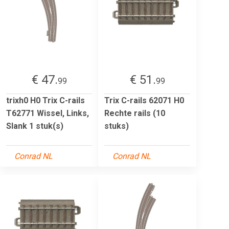
€ 47.
€ 51.
99
99
trixh0 H0 Trix C-rails
Trix C-rails 62071 H0
T62771 Wissel, Links,
Rechte rails (10
Slank 1 stuk(s)
stuks)
Conrad NL
Conrad NL