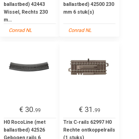
ballastbed) 42443
ballastbed) 42500 230
Wissel, Rechts 230
mm 6 stuk(s)
m...
Conrad NL
Conrad NL
€ 30.
€ 31.
99
99
H0 RocoLine (met
Trix C-rails 62997 H0
ballastbed) 42526
Rechte ontkoppelrails
Gebogen rails 6
(1 stuks)