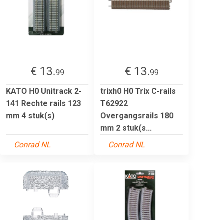
€ 13.
€ 13.
99
99
KATO H0 Unitrack 2-
trixh0 H0 Trix C-rails
141 Rechte rails 123
T62922
mm 4 stuk(s)
Overgangsrails 180
mm 2 stuk(s...
Conrad NL
Conrad NL