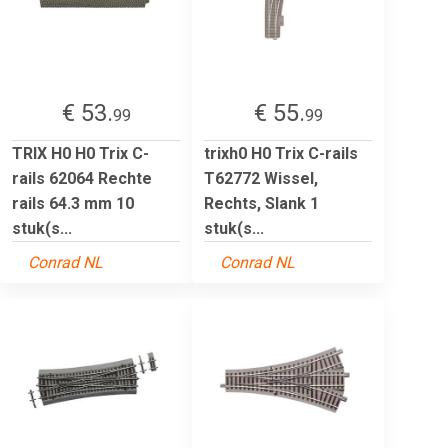
€ 53.
€ 55.
99
99
TRIX H0 H0 Trix C-
trixh0 H0 Trix C-rails
rails 62064 Rechte
T62772 Wissel,
rails 64.3 mm 10
Rechts, Slank 1
stuk(s...
stuk(s...
Conrad NL
Conrad NL