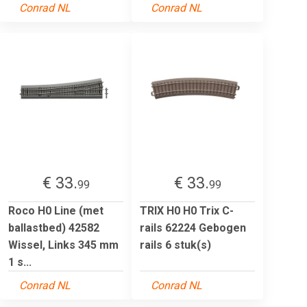
Conrad NL
Conrad NL
€ 33.
€ 33.
99
99
Roco H0 Line (met
TRIX H0 H0 Trix C-
ballastbed) 42582
rails 62224 Gebogen
Wissel, Links 345 mm
rails 6 stuk(s)
1 s...
Conrad NL
Conrad NL