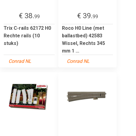
€ 38.
€ 39.
99
99
Trix C-rails 62172 H0
Roco H0 Line (met
Rechte rails (10
ballastbed) 42583
stuks)
Wissel, Rechts 345
mm 1 ...
Conrad NL
Conrad NL