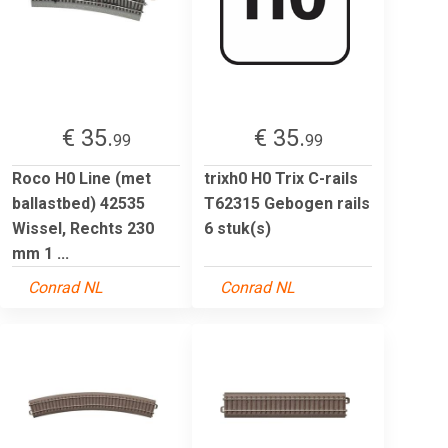
€ 35.
€ 35.
99
99
Roco H0 Line (met
trixh0 H0 Trix C-rails
ballastbed) 42535
T62315 Gebogen rails
Wissel, Rechts 230
6 stuk(s)
mm 1 ...
Conrad NL
Conrad NL