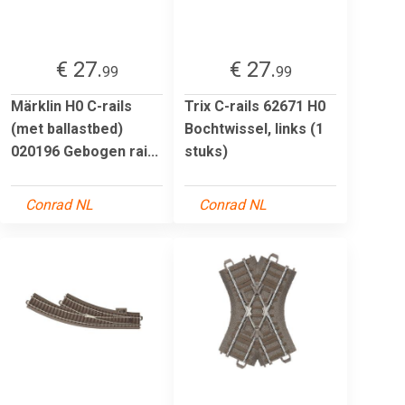
€ 27.
€ 27.
99
99
Märklin H0 C-rails
Trix C-rails 62671 H0
(met ballastbed)
Bochtwissel, links (1
020196 Gebogen rai...
stuks)
Conrad NL
Conrad NL