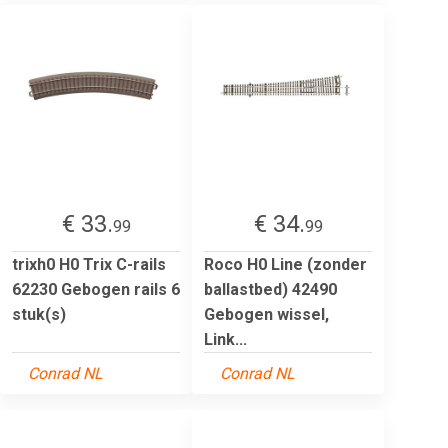
€ 33.
€ 34.
99
99
trixh0 H0 Trix C-rails
Roco H0 Line (zonder
62230 Gebogen rails 6
ballastbed) 42490
stuk(s)
Gebogen wissel,
Link...
Conrad NL
Conrad NL