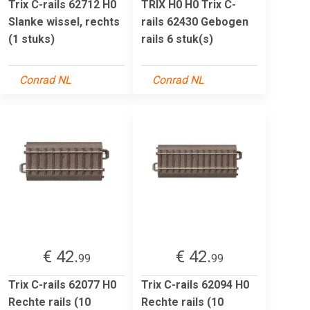
Trix C-rails 62712 H0
TRIX H0 H0 Trix C-
Slanke wissel, rechts
rails 62430 Gebogen
(1 stuks)
rails 6 stuk(s)
Conrad NL
Conrad NL
€ 42.
€ 42.
99
99
Trix C-rails 62077 H0
Trix C-rails 62094 H0
Rechte rails (10
Rechte rails (10