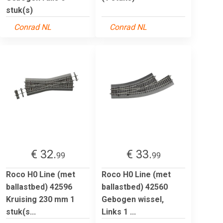
stuk(s)
Conrad NL
Conrad NL
€ 32.
€ 33.
99
99
Roco H0 Line (met
Roco H0 Line (met
ballastbed) 42596
ballastbed) 42560
Kruising 230 mm 1
Gebogen wissel,
stuk(s...
Links 1 ...