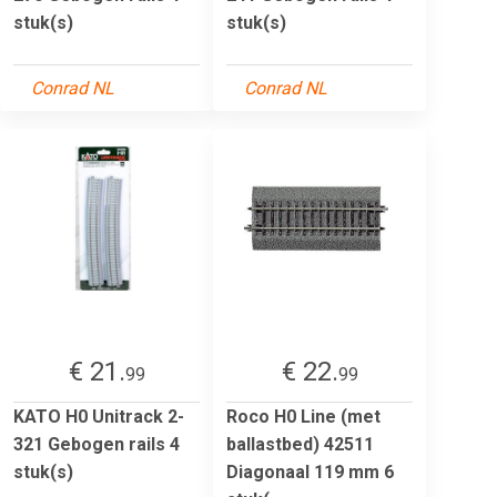
stuk(s)
stuk(s)
Conrad NL
Conrad NL
€ 21.
€ 22.
99
99
KATO H0 Unitrack 2-
Roco H0 Line (met
321 Gebogen rails 4
ballastbed) 42511
stuk(s)
Diagonaal 119 mm 6