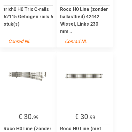
trixh0 H0 Trix C-rails
Roco H0 Line (zonder
62115 Gebogen rails 6
ballastbed) 42442
stuk(s)
Wissel, Links 230
mm...
Conrad NL
Conrad NL
€ 30.
€ 30.
99
99
Roco H0 Line (zonder
Roco H0 Line (met