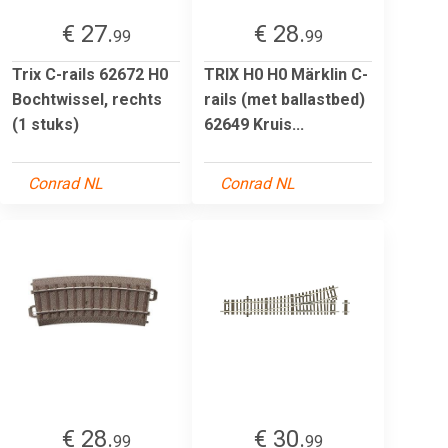
€ 27.
€ 28.
99
99
Trix C-rails 62672 H0
TRIX H0 H0 Märklin C-
Bochtwissel, rechts
rails (met ballastbed)
(1 stuks)
62649 Kruis...
Conrad NL
Conrad NL
€ 28.
€ 30.
99
99