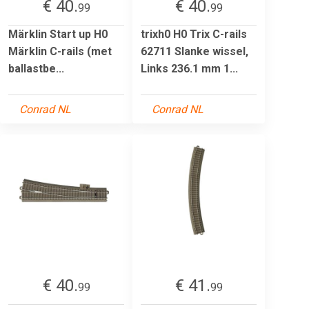
€ 40.
€ 40.
99
99
Märklin Start up H0
trixh0 H0 Trix C-rails
Märklin C-rails (met
62711 Slanke wissel,
ballastbe...
Links 236.1 mm 1...
Conrad NL
Conrad NL
€ 40.
€ 41.
99
99