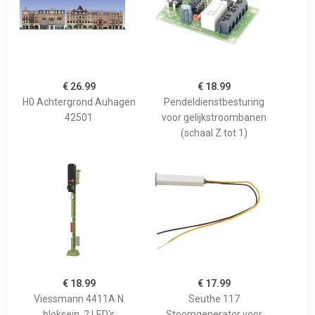
€ 26.99
€ 18.99
H0 Achtergrond Auhagen
Pendeldienstbesturing
42501
voor gelijkstroombanen
(schaal Z tot 1)
€ 18.99
€ 17.99
Viessmann 4411A N
Seuthe 117
bloksein, 2 LED's
Stoomgenerator voor