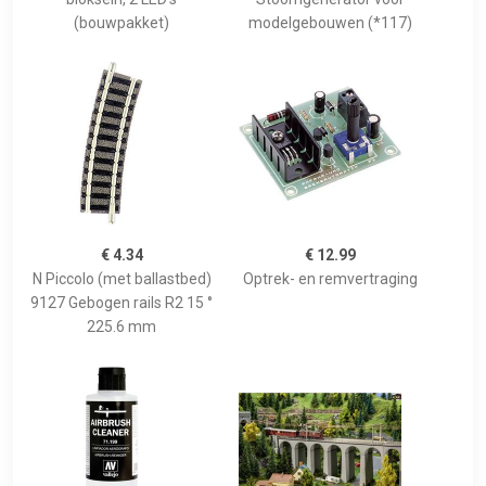
(bouwpakket)
modelgebouwen (*117)
€ 4.34
€ 12.99
N Piccolo (met ballastbed)
Optrek- en remvertraging
9127 Gebogen rails R2 15 °
225.6 mm