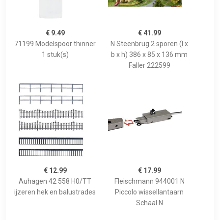
€ 9.49
€ 41.99
71199 Modelspoor thinner
N Steenbrug 2 sporen (l x
1 stuk(s)
b x h) 386 x 85 x 136 mm
Faller 222599
€ 12.99
€ 17.99
Auhagen 42 558 H0/TT
Fleischmann 944001 N
ijzeren hek en balustrades
Piccolo wissellantaarn
Schaal N