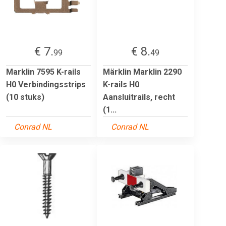
€ 7.
€ 8.
99
49
Marklin 7595 K-rails
Märklin Marklin 2290
H0 Verbindingsstrips
K-rails H0
(10 stuks)
Aansluitrails, recht
(1...
Conrad NL
Conrad NL