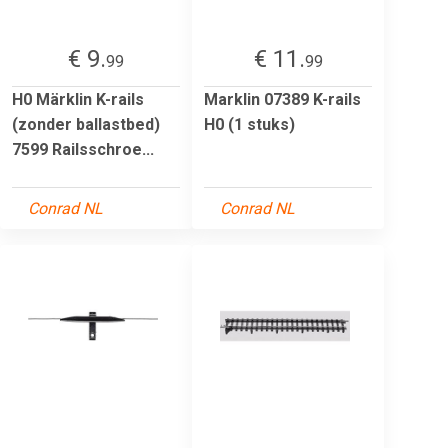
€ 9.
€ 11.
99
99
H0 Märklin K-rails
Marklin 07389 K-rails
(zonder ballastbed)
H0 (1 stuks)
7599 Railsschroe...
Conrad NL
Conrad NL