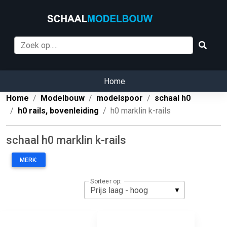
Home
Home
Modelbouw
modelspoor
schaal h0
h0 rails, bovenleiding
h0 marklin k-rails
schaal h0 marklin k-rails
MERK:
Sorteer op: