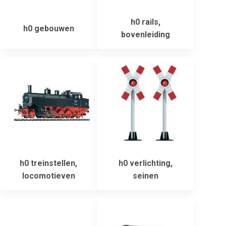
h0 rails,
h0 gebouwen
bovenleiding
h0 treinstellen,
h0 verlichting,
locomotieven
seinen