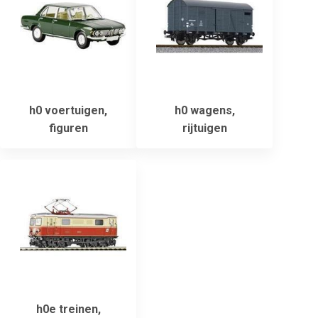
h0 voertuigen,
h0 wagens,
figuren
rijtuigen
h0e treinen,