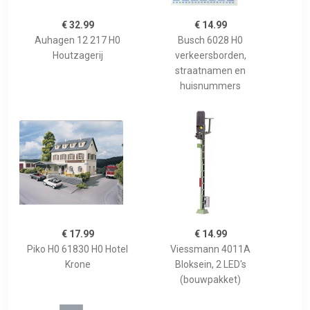
€ 32.99
€ 14.99
Auhagen 12 217 H0
Busch 6028 H0
Houtzagerij
verkeersborden,
straatnamen en
huisnummers
€ 17.99
€ 14.99
Piko H0 61830 H0 Hotel
Viessmann 4011A
Krone
Bloksein, 2 LED's
(bouwpakket)