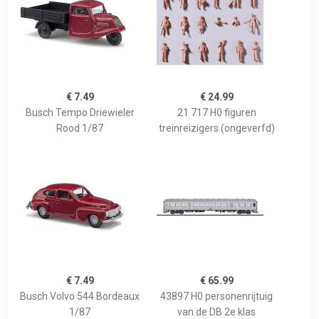
€ 7.49
€ 24.99
Busch Tempo Driewieler
21 717 H0 figuren
Rood 1/87
treinreizigers (ongeverfd)
€ 7.49
€ 65.99
Busch Volvo 544 Bordeaux
43897 H0 personenrijtuig
1/87
van de DB 2e klas