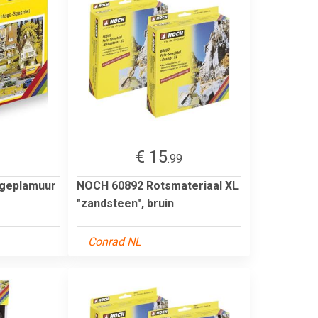
€ 15
.99
geplamuur
NOCH 60892 Rotsmateriaal XL
"zandsteen", bruin
Conrad NL