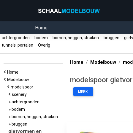
Home
achtergronden
bodem
bomen, heggen, struiken
bruggen
giet
tunnels, portalen
Overig
Home
Modelbouw
mod
Home
modelspoor gietvo
Modelbouw
modelspoor
MERK:
scenery
achtergronden
bodem
bomen, heggen, struiken
bruggen
gietvormen en