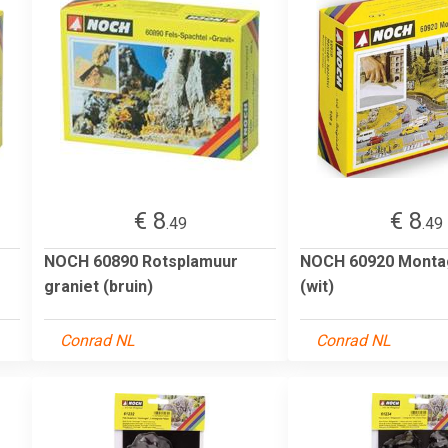
€ 8
€ 8
.49
.49
NOCH 60890 Rotsplamuur
NOCH 60920 Monta
graniet (bruin)
(wit)
Conrad NL
Conrad NL