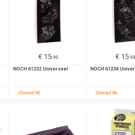
€ 15
€ 15
.99
.9
NOCH 61232 Universeel
NOCH 61234 Univer
Conrad NL
Conrad NL