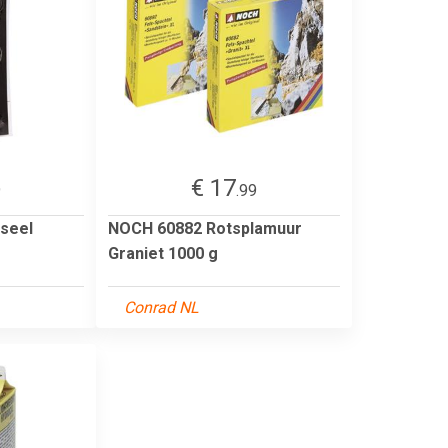
€ 17
9
.99
seel
NOCH 60882 Rotsplamuur
Graniet 1000 g
Conrad NL