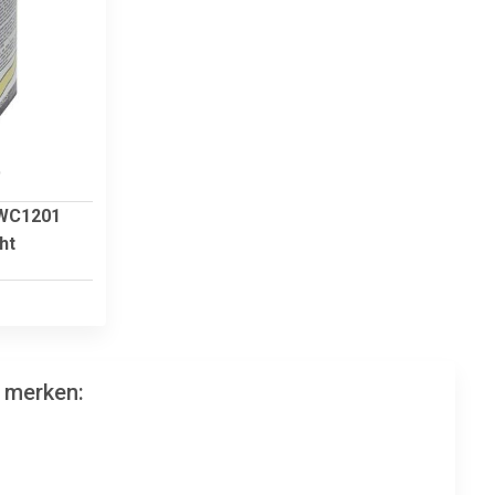
9
 WC1201
ht
 merken: