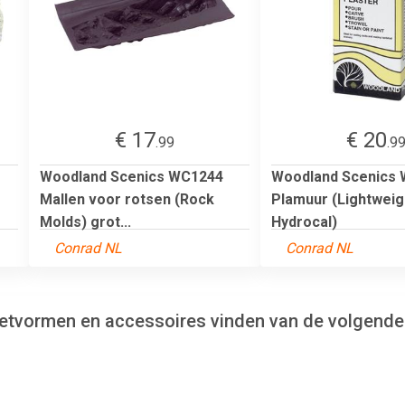
€ 17
€ 20
.99
.9
Woodland Scenics WC1244
Woodland Scenics
Mallen voor rotsen (Rock
Plamuur (Lightweig
Molds) grot...
Hydrocal)
Conrad NL
Conrad NL
etvormen en accessoires vinden van de volgende