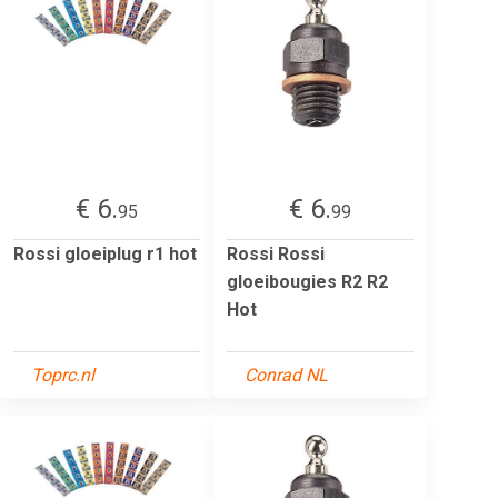
€ 6.
€ 6.
95
99
Rossi gloeiplug r1 hot
Rossi Rossi
gloeibougies R2 R2
Hot
Toprc.nl
Conrad NL