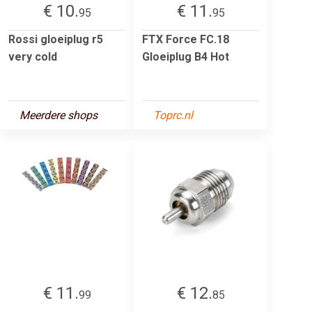
€ 10.
€ 11.
95
95
Rossi gloeiplug r5
FTX Force FC.18
very cold
Gloeiplug B4 Hot
Meerdere shops
Toprc.nl
€ 11.
€ 12.
99
85