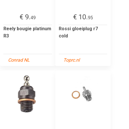
€ 9.
€ 10.
49
95
Reely bougie platinum
Rossi gloeiplug r7
R3
cold
Conrad NL
Toprc.nl