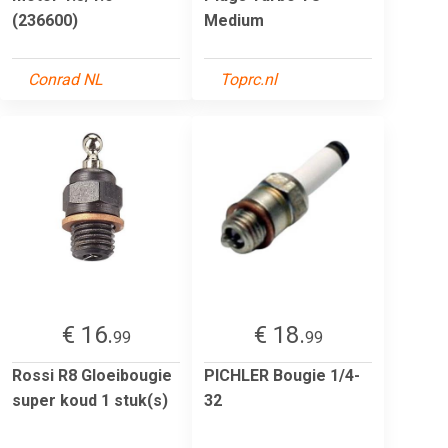
(236600)
Medium
Conrad NL
Toprc.nl
€ 16.
€ 18.
99
99
Rossi R8 Gloeibougie
PICHLER Bougie 1/4-
super koud 1 stuk(s)
32