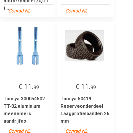
motorrondsel 20/21
t...
Conrad NL
Conrad NL
€ 11.
€ 11.
99
99
Tamiya 300054502
Tamiya 50419
TT-02 aluminium
Reserveonderdeel
meenemers
Laagprofielbanden 26
aandrijfas
mm
Conrad NL
Conrad NL