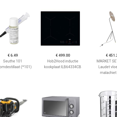
€ 6.49
€ 499.00
€ 451.
Seuthe 101
Hob2Hood inductie
MARKET SET
omdestillaat (*101)
kookplaat ILB64334CB
Laudet vlo
malachiet