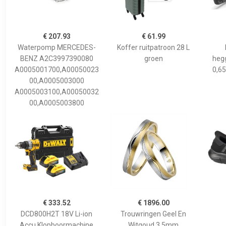
€ 207.93
€ 61.99
Waterpomp MERCEDES-
Koffer ruitpatroon 28 L
BENZ A2C3997390080
groen
hegg
A0005001700,A00050023
0,65
00,A0005003000
A0005003100,A00050032
00,A0005003800
€ 333.52
€ 1896.00
DCD800H2T 18V Li-ion
Trouwringen Geel En
Accu Klopboormachine
Witgoud 3,5mm