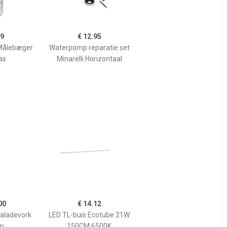
99
€ 12.95
Målebæger
Waterpomp reparatie set
as
Minarelli Horizontaal
00
€ 14.12
Saladevork
LED TL-buis Ecotube 21W
m
150CM 6500K