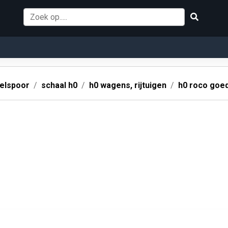
elspoor
schaal h0
h0 wagens, rijtuigen
h0 roco goe