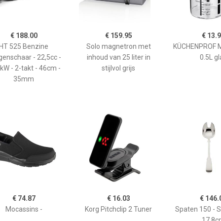
€ 188.00
€ 159.95
€ 13.
HT 525 Benzine
Solo magnetron met
KÜCHENPROF 
enschaar - 22,5cc -
inhoud van 25 liter in
0.5L gl
kW - 2-takt - 46cm -
stijlvol grijs
35mm
€ 74.87
€ 16.03
€ 146.
Mocassins -
Korg Pitchclip 2 Tuner
Spaten 150 - 
17,8c