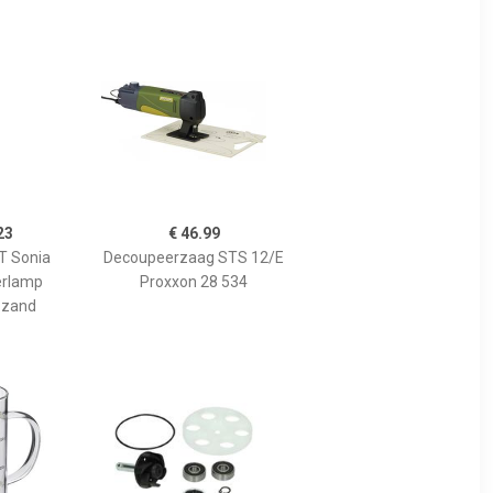
23
€ 46.99
 Sonia
Decoupeerzaag STS 12/E
erlamp
Proxxon 28 534
 zand