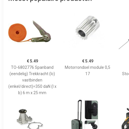
€ 5.49
€ 5.49
TO-6802776 Spanband
Motorrondsel module 0,5
(eendelig) Trekkracht (lc)
17
Sto
vastbinden
(enkel/direct)=350 daN (l x
b) 6 m x 25 mm