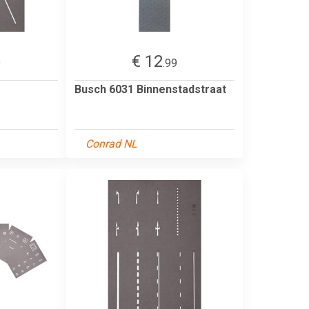
€ 12
9
.99
Busch 6031 Binnenstadstraat
Conrad NL