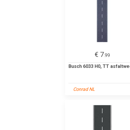
€ 7
.99
Busch 6033 H0, TT asfaltwe
Conrad NL