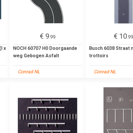
€ 9
€ 10
.99
.9
l x
NOCH 60707 H0 Doorgaande
Busch 6038 Straat 
weg Gebogen Asfalt
trottoirs
Conrad NL
Conrad NL