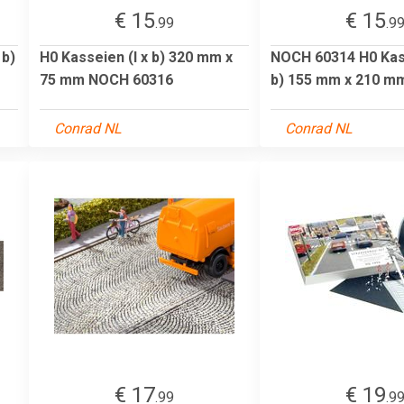
€ 15
€ 15
.99
.9
 b)
H0 Kasseien (l x b) 320 mm x
NOCH 60314 H0 Kass
75 mm NOCH 60316
b) 155 mm x 210 m
Conrad NL
Conrad NL
€ 17
€ 19
.99
.9