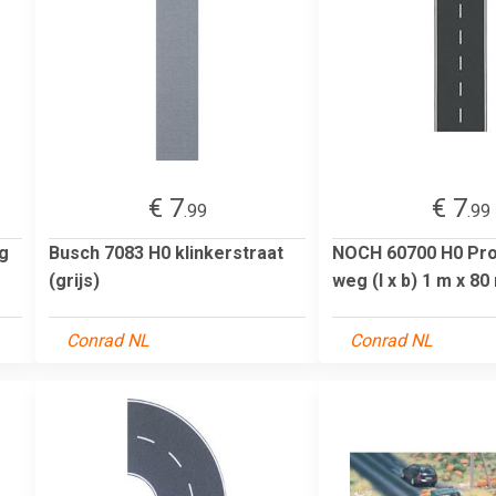
€ 7
€ 7
.99
.99
g
Busch 7083 H0 klinkerstraat
NOCH 60700 H0 Pro
(grijs)
weg (l x b) 1 m x 8
Conrad NL
Conrad NL