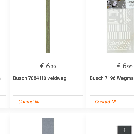
€ 6
€ 6
.99
.99
n
Busch 7084 H0 veldweg
Busch 7196 Wegma
Conrad NL
Conrad NL