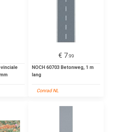
€ 7
.99
vinciale
NOCH 60703 Betonweg, 1 m
0 mm
lang
Conrad NL