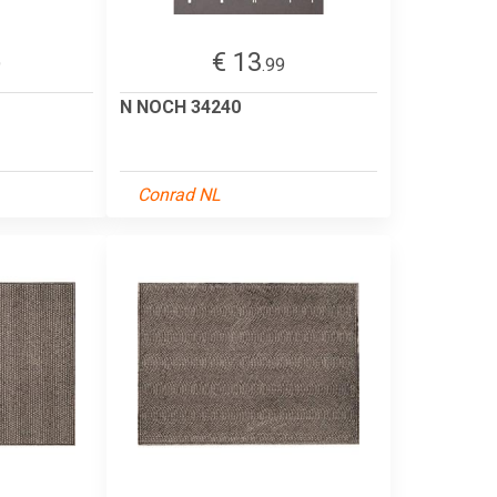
€ 13
9
.99
N NOCH 34240
Conrad NL