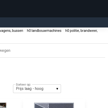
swagens, bussen
h0 landbouwmachines
h0 politie, brandweer,
 wegen
Sorteer op: