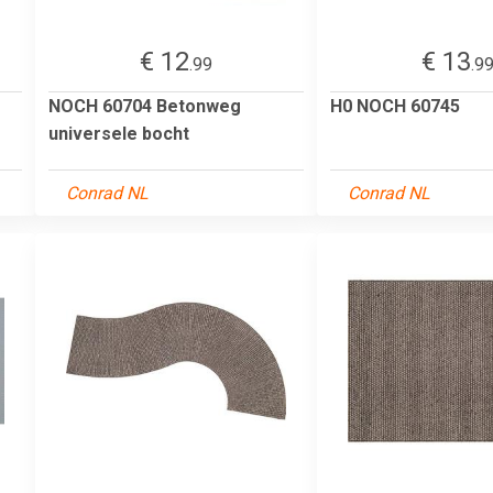
€ 12
€ 13
.99
.9
NOCH 60704 Betonweg
H0 NOCH 60745
universele bocht
Conrad NL
Conrad NL