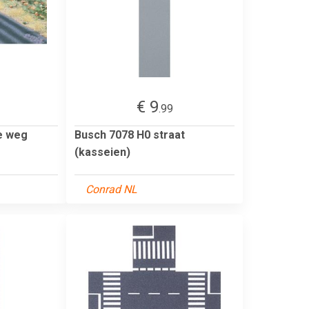
€ 9
.99
e weg
Busch 7078 H0 straat
(kasseien)
Conrad NL