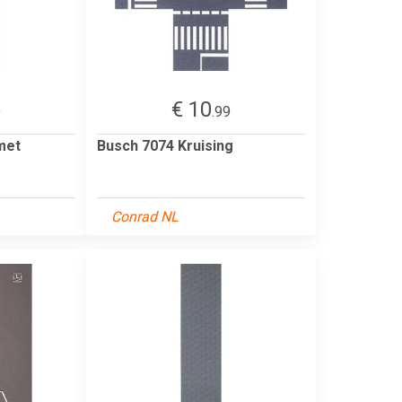
€ 10
9
.99
met
Busch 7074 Kruising
Conrad NL