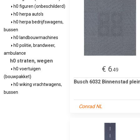
h0 figuren (onbeschilderd)
h0 herpa auto's
h0 herpa bedrijfswagens,
bussen
h0 landbouwmachines
h0 politie, brandweer,
ambulance
h0 straten, wegen
€ 6
h0 voertuigen
.49
(bouwpakket)
Busch 6032 Binnenstad plei
h0 wiking vrachtwagens,
bussen
Conrad NL