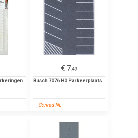
€ 7
.49
rkeringen
Busch 7076 H0 Parkeerplaats
Conrad NL