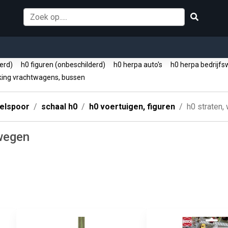
derd)
h0 figuren (onbeschilderd)
h0 herpa auto's
h0 herpa bedrijf
king vrachtwagens, bussen
elspoor
schaal h0
h0 voertuigen, figuren
h0 straten,
 wegen