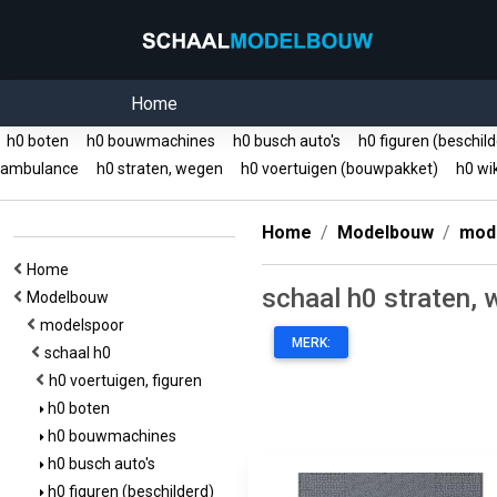
Home
h0 boten
h0 bouwmachines
h0 busch auto's
h0 figuren (beschil
ambulance
h0 straten, wegen
h0 voertuigen (bouwpakket)
h0 wi
Home
Modelbouw
mod
Home
schaal h0 straten,
Modelbouw
modelspoor
MERK:
schaal h0
h0 voertuigen, figuren
h0 boten
h0 bouwmachines
h0 busch auto's
h0 figuren (beschilderd)