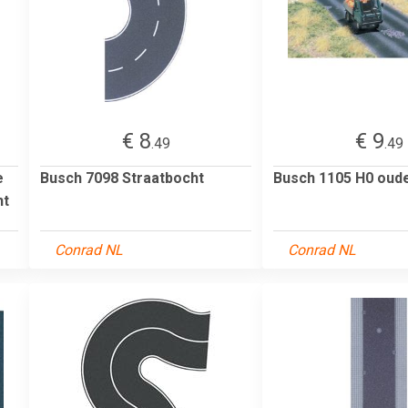
€ 8
€ 9
.49
.49
e
Busch 7098 Straatbocht
Busch 1105 H0 oud
ht
Conrad NL
Conrad NL