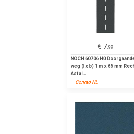
€ 7
.99
NOCH 60706 H0 Doorgaand
weg (l x b) 1 m x 66 mm Rec
Asfal...
Conrad NL