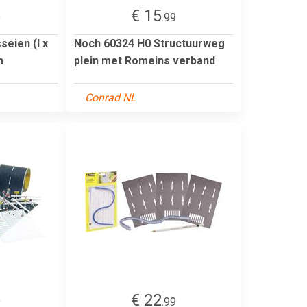
€ 15
9
.99
eien (l x
Noch 60324 H0 Structuurweg
m
plein met Romeins verband
Conrad NL
€ 22
9
.99