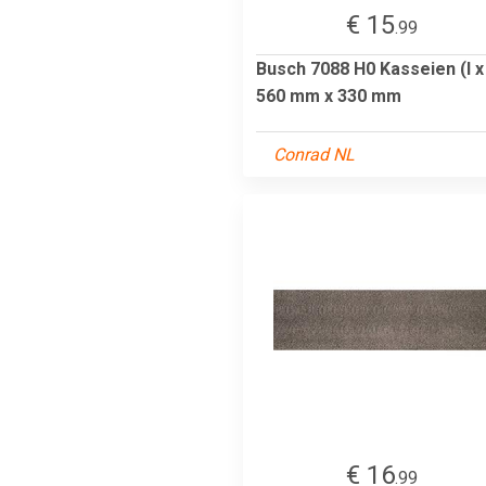
€ 15
.99
Busch 7088 H0 Kasseien (l x
560 mm x 330 mm
Conrad NL
€ 16
.99