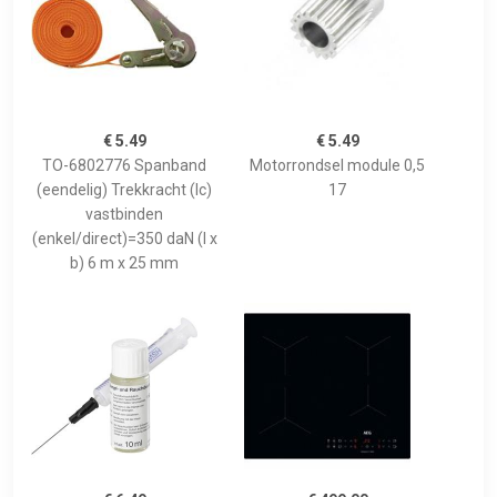
€ 5.49
€ 5.49
TO-6802776 Spanband
Motorrondsel module 0,5
(eendelig) Trekkracht (lc)
17
vastbinden
(enkel/direct)=350 daN (l x
b) 6 m x 25 mm