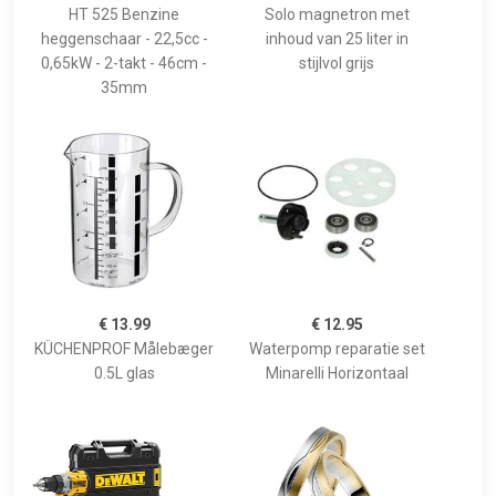
HT 525 Benzine
Solo magnetron met
heggenschaar - 22,5cc -
inhoud van 25 liter in
0,65kW - 2-takt - 46cm -
stijlvol grijs
35mm
€ 13.99
€ 12.95
KÜCHENPROF Målebæger
Waterpomp reparatie set
0.5L glas
Minarelli Horizontaal