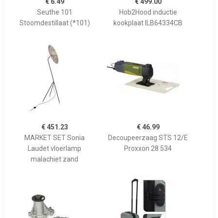
€ 6.49
€ 499.00
Seuthe 101
Hob2Hood inductie
Stoomdestillaat (*101)
kookplaat ILB64334CB
€ 451.23
€ 46.99
MARKET SET Sonia
Decoupeerzaag STS 12/E
Laudet vloerlamp
Proxxon 28 534
malachiet zand