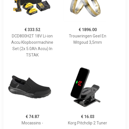
€ 333.52
€ 1896.00
DCD800H2T 18V Li-ion
Trouwringen Geel En
Accu Klopboormachine
Witgoud 3,5mm
Set (2x 5.0Ah Accu) In
TSTAK
€ 74.87
€ 16.03
Mocassins -
Korg Pitchclip 2 Tuner