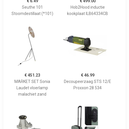
€ 6.49
€ 499.00
Seuthe 101
Hob2Hood inductie
Stoomdestillaat (*101)
kookplaat ILB64334CB
€ 451.23
€ 46.99
MARKET SET Sonia
Decoupeerzaag STS 12/E
Laudet vloerlamp
Proxxon 28 534
malachiet zand