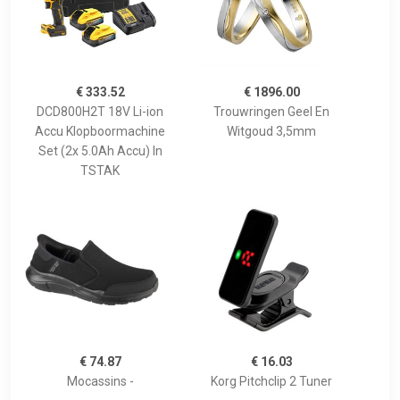
€ 333.52
€ 1896.00
DCD800H2T 18V Li-ion
Trouwringen Geel En
Accu Klopboormachine
Witgoud 3,5mm
Set (2x 5.0Ah Accu) In
TSTAK
€ 74.87
€ 16.03
Mocassins -
Korg Pitchclip 2 Tuner