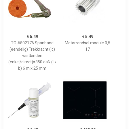
€ 5.49
€ 5.49
TO-6802776 Spanband
Motorrondsel module 0,5
(eendelig) Trekkracht (lc)
17
vastbinden
(enkel/direct)=350 daN (l x
b) 6 m x 25 mm