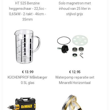
HT 525 Benzine
Solo magnetron met
heggenschaar - 22,5cc -
inhoud van 25 liter in
0,65kW - 2-takt - 46cm -
stijlvol grijs
35mm
€ 13.99
€ 12.95
KÜCHENPROF Målebæger
Waterpomp reparatie set
0.5L glas
Minarelli Horizontaal