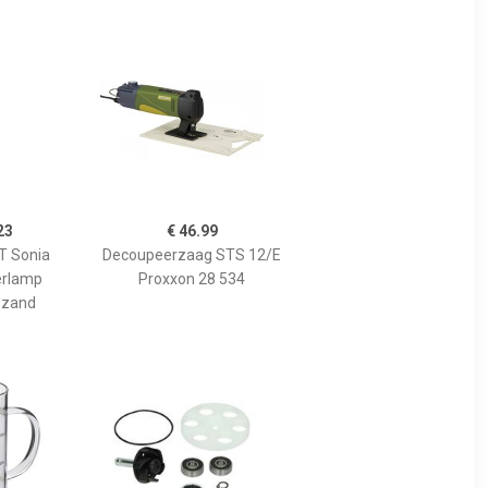
23
€ 46.99
 Sonia
Decoupeerzaag STS 12/E
erlamp
Proxxon 28 534
 zand