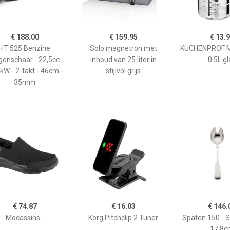
€ 188.00
€ 159.95
€ 13.
HT 525 Benzine
Solo magnetron met
KÜCHENPROF 
enschaar - 22,5cc -
inhoud van 25 liter in
0.5L gl
kW - 2-takt - 46cm -
stijlvol grijs
35mm
€ 74.87
€ 16.03
€ 146.
Mocassins -
Korg Pitchclip 2 Tuner
Spaten 150 - 
17,8c