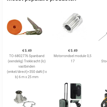
€ 5.49
€ 5.49
TO-6802776 Spanband
Motorrondsel module 0,5
(eendelig) Trekkracht (lc)
17
Sto
vastbinden
(enkel/direct)=350 daN (l x
b) 6 m x 25 mm