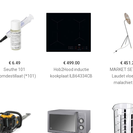
€ 6.49
€ 499.00
€ 451.
Seuthe 101
Hob2Hood inductie
MARKET SET
omdestillaat (*101)
kookplaat ILB64334CB
Laudet vlo
malachiet