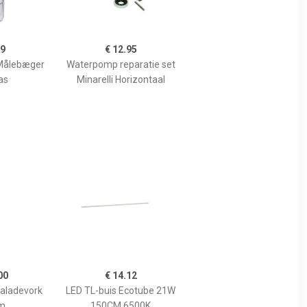
99
€ 12.95
Målebæger
Waterpomp reparatie set
as
Minarelli Horizontaal
00
€ 14.12
Saladevork
LED TL-buis Ecotube 21W
m
150CM 6500K