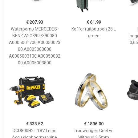
€ 207.93
€ 61.99
Waterpomp MERCEDES-
Koffer ruitpatroon 28 L
BENZ A2C3997390080
groen
hegg
A0005001700,A00050023
0,65
00,A0005003000
A0005003100,A00050032
00,A0005003800
€ 333.52
€ 1896.00
DCD800H2T 18V Li-ion
Trouwringen Geel En
Accu Klopboormachine
Witgoud 3,5mm