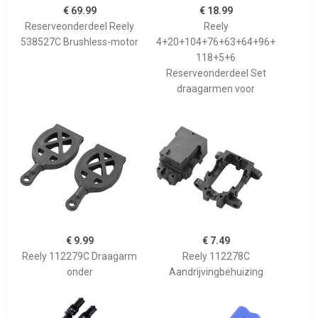
€ 69.99
€ 18.99
Reserveonderdeel Reely
Reely
538527C Brushless-motor
4+20+104+76+63+64+96+
118+5+6
Reserveonderdeel Set
draagarmen voor
€ 9.99
€ 7.49
Reely 112279C Draagarm
Reely 112278C
onder
Aandrijvingbehuizing