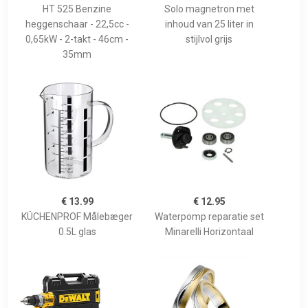
HT 525 Benzine
Solo magnetron met
heggenschaar - 22,5cc -
inhoud van 25 liter in
0,65kW - 2-takt - 46cm -
stijlvol grijs
35mm
€ 13.99
€ 12.95
KÜCHENPROF Målebæger
Waterpomp reparatie set
0.5L glas
Minarelli Horizontaal