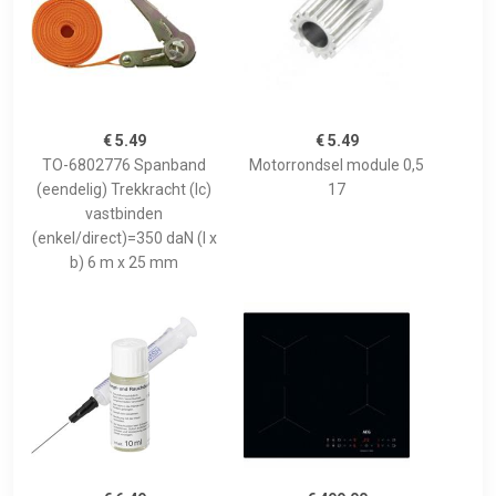
€ 5.49
€ 5.49
TO-6802776 Spanband
Motorrondsel module 0,5
(eendelig) Trekkracht (lc)
17
vastbinden
(enkel/direct)=350 daN (l x
b) 6 m x 25 mm