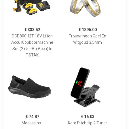
€ 333.52
€ 1896.00
DCD800H2T 18V Li-ion
Trouwringen Geel En
Accu Klopboormachine
Witgoud 3,5mm
Set (2x 5.0Ah Accu) In
TSTAK
€ 74.87
€ 16.03
Mocassins -
Korg Pitchclip 2 Tuner