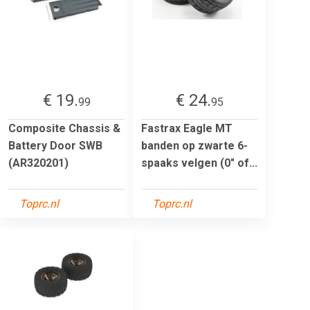
€ 19.
€ 24.
99
95
Composite Chassis &
Fastrax Eagle MT
Battery Door SWB
banden op zwarte 6-
(AR320201)
spaaks velgen (0" of...
Toprc.nl
Toprc.nl