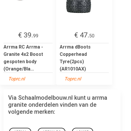
€ 39.
€ 47.
99
50
Arrma RC Arrma -
Arrma dBoots
Granite 4x2 Boost
Copperhead
gespoten body
Tyre(2pcs)
(Orange/Bla...
(AR1010AX)
Toprc.nl
Toprc.nl
Via Schaalmodelbouw.nl kunt u arrma
granite onderdelen vinden van de
volgende merken: