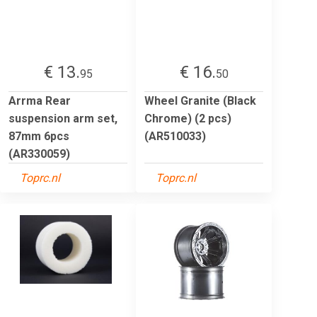
€ 13.
€ 16.
95
50
Arrma Rear
Wheel Granite (Black
suspension arm set,
Chrome) (2 pcs)
87mm 6pcs
(AR510033)
(AR330059)
Toprc.nl
Toprc.nl