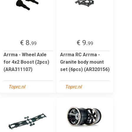
€ 8.
€ 9.
99
99
Arrma - Wheel Axle
Arrma RC Arrma -
for 4x2 Boost (2pcs)
Granite body mount
(ARA311107)
set (6pcs) (AR320156)
Toprc.nl
Toprc.nl