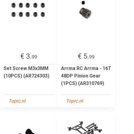
€ 3.
€ 5.
99
99
Set Screw M3x3MM
Arrma RC Arrma - 16T
(10PCS) (AR724303)
48DP Pinion Gear
(1PCS) (AR310769)
Toprc.nl
Toprc.nl