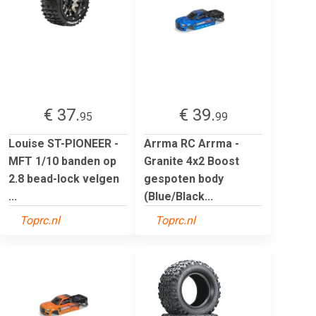
€ 37.
€ 39.
95
99
Louise ST-PIONEER -
Arrma RC Arrma -
MFT 1/10 banden op
Granite 4x2 Boost
2.8 bead-lock velgen
gespoten body
...
(Blue/Black...
Toprc.nl
Toprc.nl