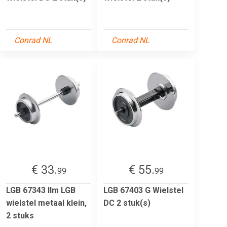
Conrad NL
Conrad NL
€ 33.
€ 55.
99
99
LGB 67343 IIm LGB
LGB 67403 G Wielstel
wielstel metaal klein,
DC 2 stuk(s)
2 stuks