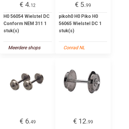
€ 4.
€ 5.
12
99
H0 56054 Wielstel DC
pikoh0 H0 Piko H0
Conform NEM 311 1
56065 Wielstel DC 1
stuk(s)
stuk(s)
Meerdere shops
Conrad NL
€ 6.
€ 12.
49
99