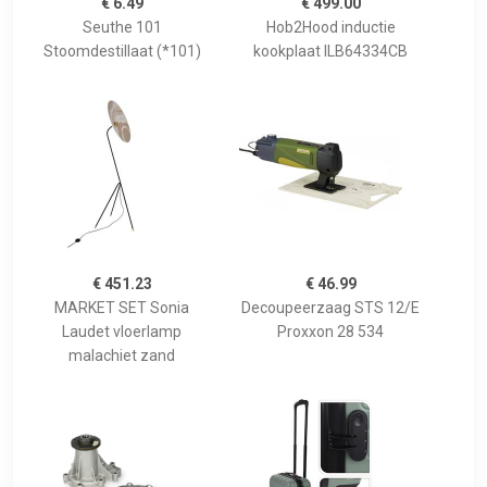
€ 6.49
€ 499.00
Seuthe 101
Hob2Hood inductie
Stoomdestillaat (*101)
kookplaat ILB64334CB
€ 451.23
€ 46.99
MARKET SET Sonia
Decoupeerzaag STS 12/E
Laudet vloerlamp
Proxxon 28 534
malachiet zand