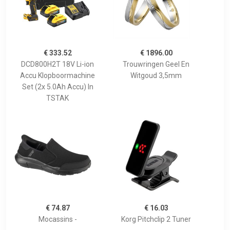
€ 333.52
€ 1896.00
DCD800H2T 18V Li-ion
Trouwringen Geel En
Accu Klopboormachine
Witgoud 3,5mm
Set (2x 5.0Ah Accu) In
TSTAK
€ 74.87
€ 16.03
Mocassins -
Korg Pitchclip 2 Tuner