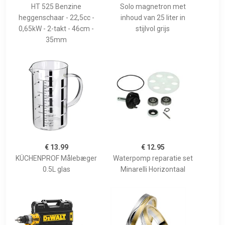
HT 525 Benzine
Solo magnetron met
heggenschaar - 22,5cc -
inhoud van 25 liter in
0,65kW - 2-takt - 46cm -
stijlvol grijs
35mm
€ 13.99
€ 12.95
KÜCHENPROF Målebæger
Waterpomp reparatie set
0.5L glas
Minarelli Horizontaal