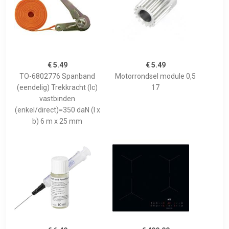
€ 5.49
€ 5.49
TO-6802776 Spanband
Motorrondsel module 0,5
(eendelig) Trekkracht (lc)
17
vastbinden
(enkel/direct)=350 daN (l x
b) 6 m x 25 mm