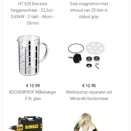
HT 525 Benzine
Solo magnetron met
heggenschaar - 22,5cc -
inhoud van 25 liter in
0,65kW - 2-takt - 46cm -
stijlvol grijs
35mm
€ 13.99
€ 12.95
KÜCHENPROF Målebæger
Waterpomp reparatie set
0.5L glas
Minarelli Horizontaal