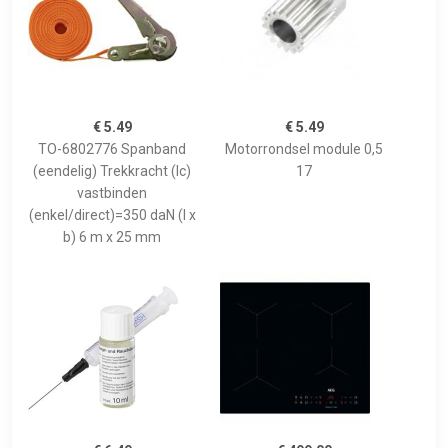
€ 5.49
€ 5.49
TO-6802776 Spanband
Motorrondsel module 0,5
(eendelig) Trekkracht (lc)
17
vastbinden
(enkel/direct)=350 daN (l x
b) 6 m x 25 mm