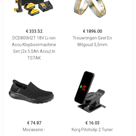
€ 333.52
€ 1896.00
DCD800H2T 18V Li-ion
Trouwringen Geel En
Accu Klopboormachine
Witgoud 3,5mm
Set (2x 5.0Ah Accu) In
TSTAK
€ 74.87
€ 16.03
Mocassins -
Korg Pitchclip 2 Tuner