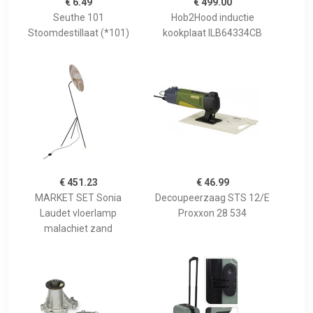
€ 6.49
€ 499.00
Seuthe 101
Hob2Hood inductie
Stoomdestillaat (*101)
kookplaat ILB64334CB
€ 451.23
€ 46.99
MARKET SET Sonia
Decoupeerzaag STS 12/E
Laudet vloerlamp
Proxxon 28 534
malachiet zand