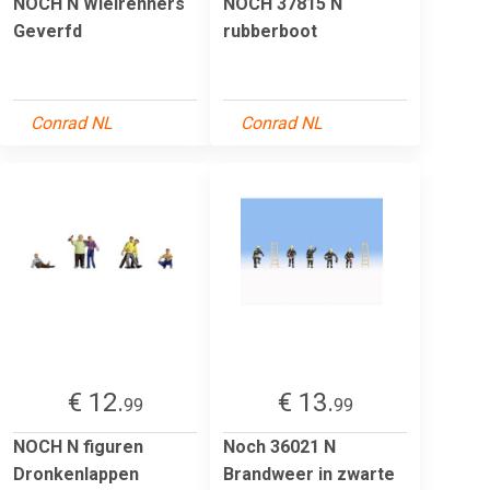
NOCH N Wielrenners
NOCH 37815 N
Geverfd
rubberboot
Conrad NL
Conrad NL
€ 12.
€ 13.
99
99
NOCH N figuren
Noch 36021 N
Dronkenlappen
Brandweer in zwarte