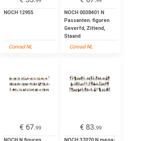
99
99
NOCH 12955
NOCH 0038401 N
Passanten. figuren
Geverfd, Zittend,
Staand
Conrad NL
Conrad NL
€ 67.
€ 83.
99
99
NOCH N figuren
NOCH 37070 N mega-