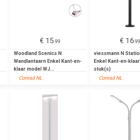
€ 15
€ 16
.99
.9
Woodland Scenics N
viessmann N Statio
Wandlantaarn Enkel Kant-en-
Enkel Kant-en-klaa
klaar model WJ...
stuk(s)
Conrad NL
Conrad NL