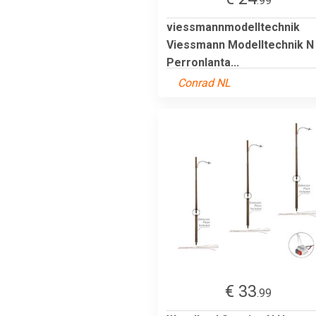
.99
viessmannmodelltechnik
Viessmann Modelltechnik N
Perronlanta...
Conrad NL
€ 33
.99