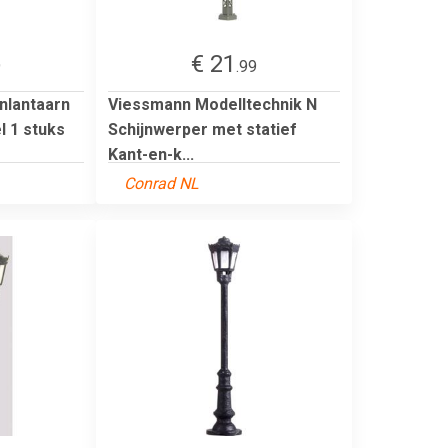
€ 21
9
.99
nlantaarn
Viessmann Modelltechnik N
l 1 stuks
Schijnwerper met statief
Kant-en-k...
Conrad NL