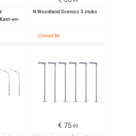
9
.99
N
N Woodland Scenics 3 stuks
 Kant-en-
Conrad NL
€ 75
9
.99