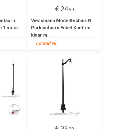
€ 24
9
.99
antaarn
Viessmann Modelltechnik N
l 1 stuks
Parklantaarn Enkel Kant-en-
klaar m...
Conrad NL
€ 33