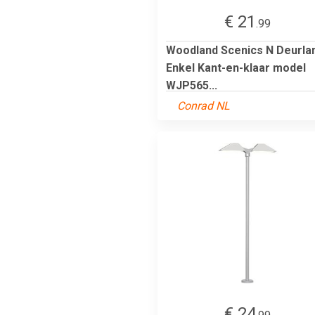
€ 21
.99
Woodland Scenics N Deurl
Enkel Kant-en-klaar model
WJP565...
Conrad NL
€ 24