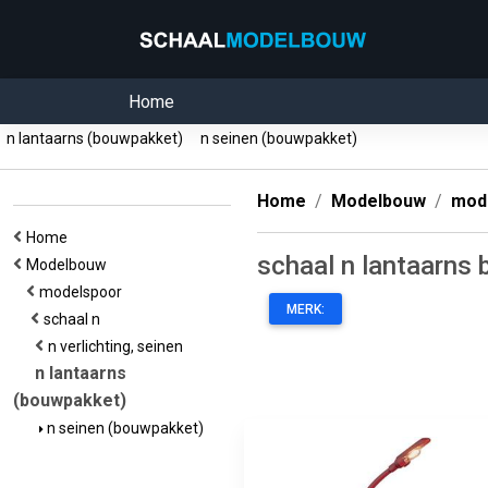
Home
n lantaarns (bouwpakket)
n seinen (bouwpakket)
Home
Modelbouw
mod
Home
schaal n lantaarns
Modelbouw
modelspoor
MERK:
schaal n
n verlichting, seinen
n lantaarns
(bouwpakket)
n seinen (bouwpakket)