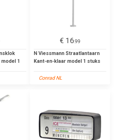
€ 16
9
.99
nsklok
N Viessmann Straatlantaarn
r model 1
Kant-en-klaar model 1 stuks
Conrad NL