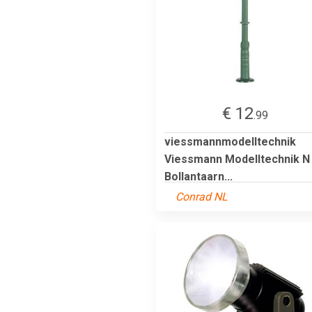
€ 12
.99
viessmannmodelltechnik
Viessmann Modelltechnik N
Bollantaarn...
Conrad NL