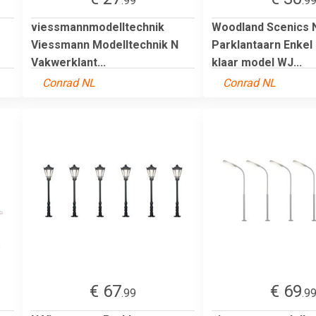
.99
.9
viessmannmodelltechnik
Woodland Scenics 
Viessmann Modelltechnik N
Parklantaarn Enkel
Vakwerklant...
klaar model WJ...
Conrad NL
Conrad NL
€ 67
€ 69
.99
.9