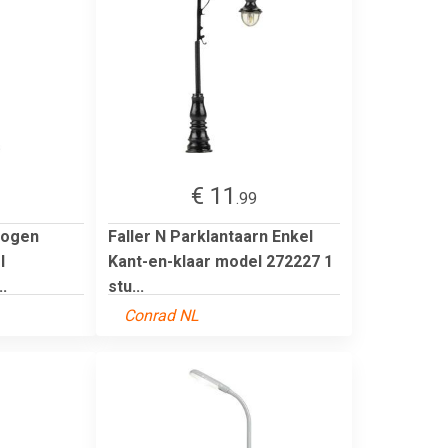
€ 11
.99
bogen
Faller N Parklantaarn Enkel
l
Kant-en-klaar model 272227 1
.
stu...
Conrad NL