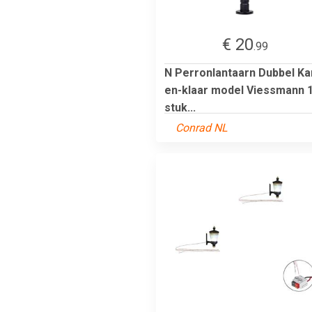
€ 20
.99
N Perronlantaarn Dubbel Ka
en-klaar model Viessmann 
stuk...
Conrad NL