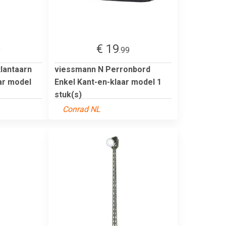
€ 19
9
.99
lantaarn
viessmann N Perronbord
ar model
Enkel Kant-en-klaar model 1
stuk(s)
Conrad NL