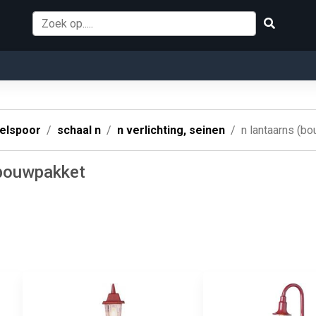
elspoor
schaal n
n verlichting, seinen
n lantaarns (b
 bouwpakket