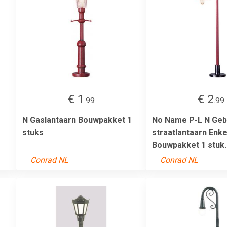
€ 1
€ 2
.99
.99
N Gaslantaarn Bouwpakket 1
No Name P-L N Ge
stuks
straatlantaarn Enke
Bouwpakket 1 stuk..
Conrad NL
Conrad NL