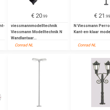
€ 20
€ 21
.99
.9
nt-
viessmannmodelltechnik
N Viessmann Perro
1
Viessmann Modelltechnik N
Kant-en-klaar mode
Wandlantaar...
Conrad NL
Conrad NL