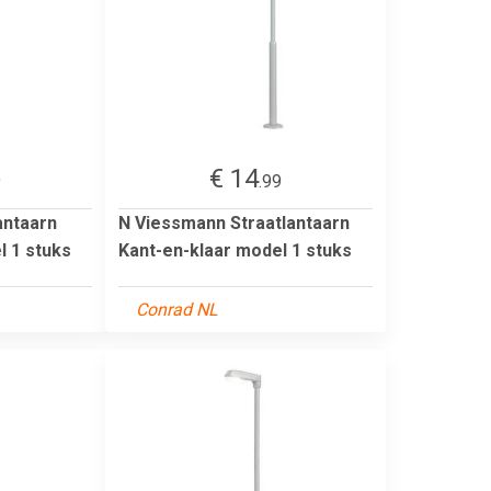
€ 14
9
.99
antaarn
N Viessmann Straatlantaarn
l 1 stuks
Kant-en-klaar model 1 stuks
Conrad NL