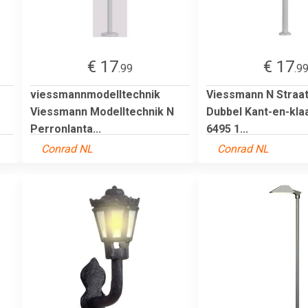
€ 17
€ 17
.99
.9
viessmannmodelltechnik
Viessmann N Straat
Viessmann Modelltechnik N
Dubbel Kant-en-kla
Perronlanta...
6495 1...
Conrad NL
Conrad NL