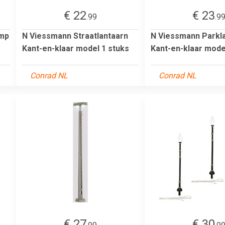
€ 22
€ 23
.99
.9
amp
N Viessmann Straatlantaarn
N Viessmann Parkl
Kant-en-klaar model 1 stuks
Kant-en-klaar mode
Conrad NL
Conrad NL
€ 27
€ 30