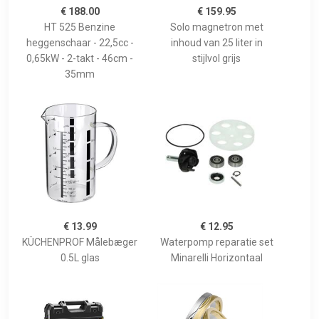
€ 188.00
€ 159.95
HT 525 Benzine
Solo magnetron met
heggenschaar - 22,5cc -
inhoud van 25 liter in
0,65kW - 2-takt - 46cm -
stijlvol grijs
35mm
€ 13.99
€ 12.95
KÜCHENPROF Målebæger
Waterpomp reparatie set
0.5L glas
Minarelli Horizontaal