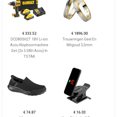
€ 333.52
€ 1896.00
DCD800H2T 18V Li-ion
Trouwringen Geel En
Accu Klopboormachine
Witgoud 3,5mm
Set (2x 5.0Ah Accu) In
TSTAK
€ 74.87
€ 16.03