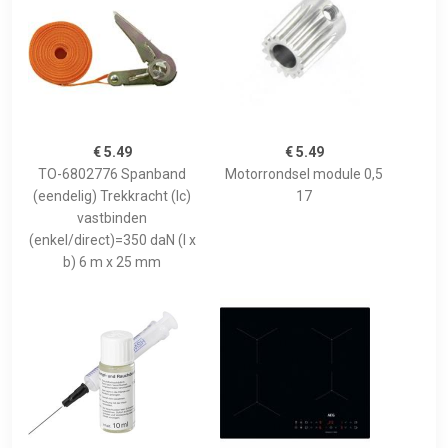
€ 5.49
€ 5.49
TO-6802776 Spanband
Motorrondsel module 0,5
(eendelig) Trekkracht (lc)
17
vastbinden
(enkel/direct)=350 daN (l x
b) 6 m x 25 mm