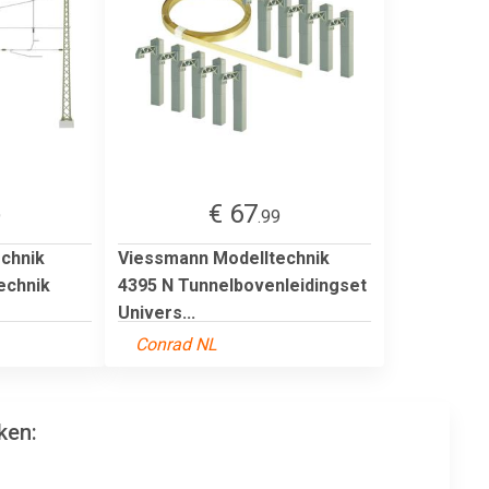
€ 67
9
.99
chnik
Viessmann Modelltechnik
echnik
4395 N Tunnelbovenleidingset
Univers...
Conrad NL
ken: