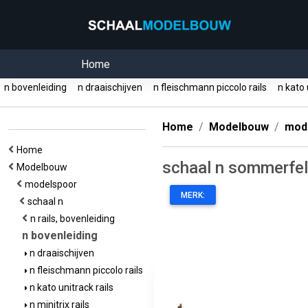
Home
n bovenleiding
n draaischijven
n fleischmann piccolo rails
n kato 
Home
Modelbouw
mod
Home
schaal n sommerfel
Modelbouw
modelspoor
MERK:
schaal n
n rails, bovenleiding
n bovenleiding
n draaischijven
n fleischmann piccolo rails
n kato unitrack rails
n minitrix rails