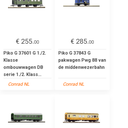
€ 255.
€ 285.
00
00
Piko G 37601 G 1./2.
Piko G 37843 G
Klasse
pakwagen Pwg 88 van
ombouwwagen DB
de middenwezerbahn
serie 1./2. Klass...
Conrad NL
Conrad NL