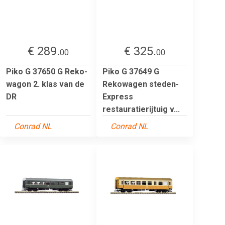
€ 289.
€ 325.
00
00
Piko G 37650 G Reko-
Piko G 37649 G
wagon 2. klas van de
Rekowagen steden-
DR
Express
restauratierijtuig v...
Conrad NL
Conrad NL