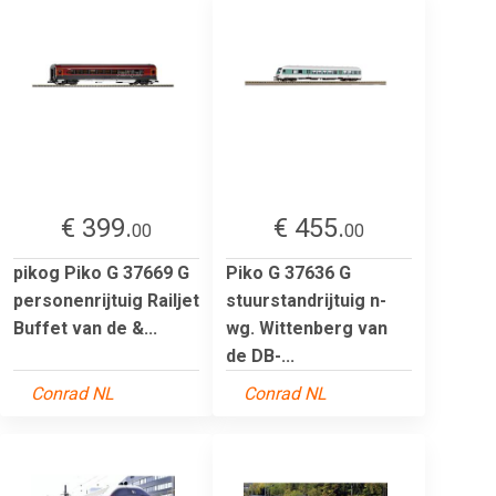
€ 399.
€ 455.
00
00
pikog Piko G 37669 G
Piko G 37636 G
personenrijtuig Railjet
stuurstandrijtuig n-
Buffet van de &...
wg. Wittenberg van
de DB-...
Conrad NL
Conrad NL