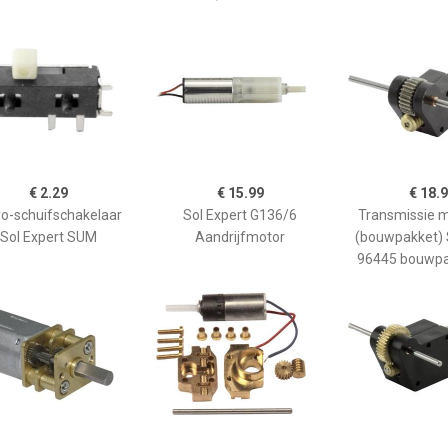
€ 2.29
€ 15.99
€ 18.
ro-schuifschakelaar
Sol Expert G136/6
Transmissie 
Sol Expert SUM
Aandrijfmotor
(bouwpakket) 
96445 bouwpa