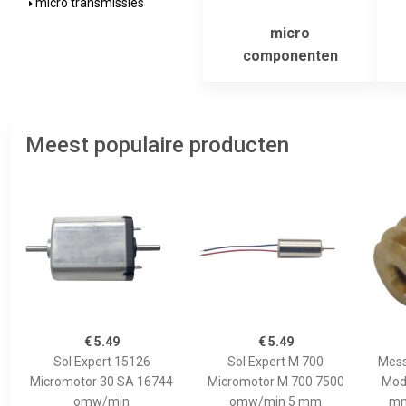
micro transmissies
micro
componenten
Meest populaire producten
€ 5.49
€ 5.49
Sol Expert 15126
Sol Expert M 700
Mess
Micromotor 30 SA 16744
Micromotor M 700 7500
Modu
omw/min
omw/min 5 mm
mm