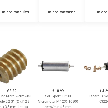
micro modules
micro motoren
micro
€ 3.29
€ 10.99
€ 4.2
ing Micro-wormwiel
Sol Expert 11230
Lagerbus So
le 0.2 S1 (Ø x l) 2.8
Micromotor M 1230 16800
6322
 x 3.5 mm 1 stuks
omw/min 4.5 mm