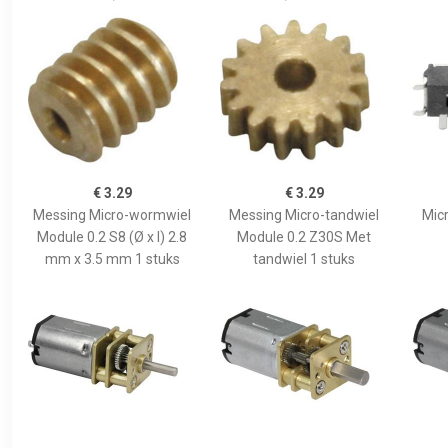
€ 3.29
€ 3.29
Messing Micro-wormwiel
Messing Micro-tandwiel
Mic
Module 0.2 S8 (Ø x l) 2.8
Module 0.2 Z30S Met
mm x 3.5 mm 1 stuks
tandwiel 1 stuks