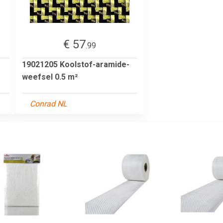
€ 57
.99
19021205 Koolstof-aramide-
weefsel 0.5 m²
Conrad NL