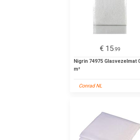
€ 15
.99
Nigrin 74975 Glasvezelmat 
m²
Conrad NL