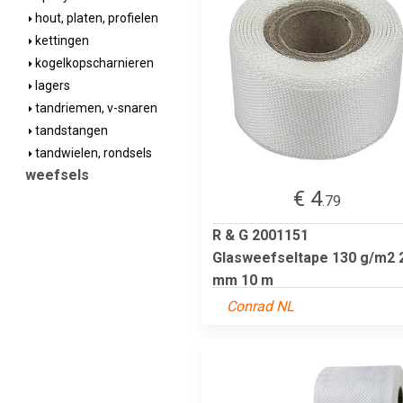
hout, platen, profielen
kettingen
kogelkopscharnieren
lagers
tandriemen, v-snaren
tandstangen
tandwielen, rondsels
weefsels
€ 4
.79
R & G 2001151
Glasweefseltape 130 g/m2 
mm 10 m
Conrad NL