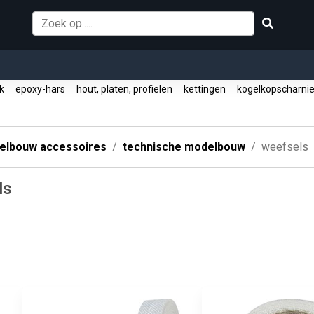
ek
epoxy-hars
hout, platen, profielen
kettingen
kogelkopscharni
elbouw accessoires
technische modelbouw
weefsels
ls