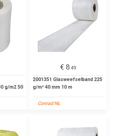
€ 8
.49
2001351 Glasweefselband 225
30 g/m2 50
g/m² 40 mm 10 m
Conrad NL