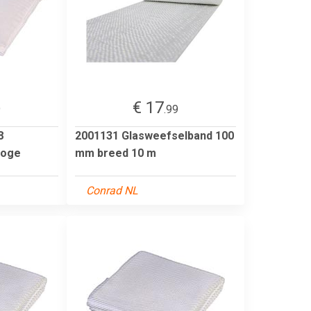
€ 17
9
.99
8
2001131 Glasweefselband 100
hoge
mm breed 10 m
Conrad NL