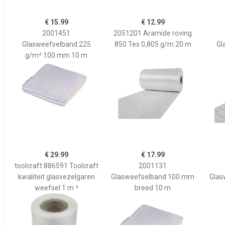
€ 15.99
€ 12.99
2001451
2051201 Aramide roving
Glasweefselband 225
850 Tex 0,805 g/m 20 m
Gl
g/m² 100 mm 10 m
€ 29.99
€ 17.99
toolcraft 886591 Toolcraft
2001131
kwaliteit glasvezelgaren
Glasweefselband 100 mm
Glas
weefsel 1 m ²
breed 10 m