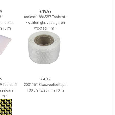
99
€ 18.99
81
toolcraft 886587 Toolcraft
band 225
kwaliteit glasvezelgaren
m 10 m
weefsel 1 m ²
99
€ 4.79
9 Toolcraft
2001151 Glasweefseltape
vezelgaren
130 g/m2 25 mm 10 m
1 m ²