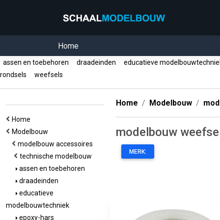
Home
assen en toebehoren
draadeinden
educatieve modelbouwtechni
rondsels
weefsels
Home
Modelbouw
mod
Home
modelbouw weefse
Modelbouw
modelbouw accessoires
MERK:
technische modelbouw
assen en toebehoren
draadeinden
educatieve
modelbouwtechniek
epoxy-hars