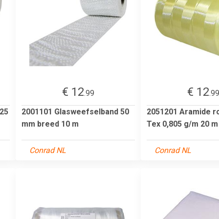
€ 12
€ 12
.99
.9
225
2001101 Glasweefselband 50
2051201 Aramide r
mm breed 10 m
Tex 0,805 g/m 20 m
Conrad NL
Conrad NL