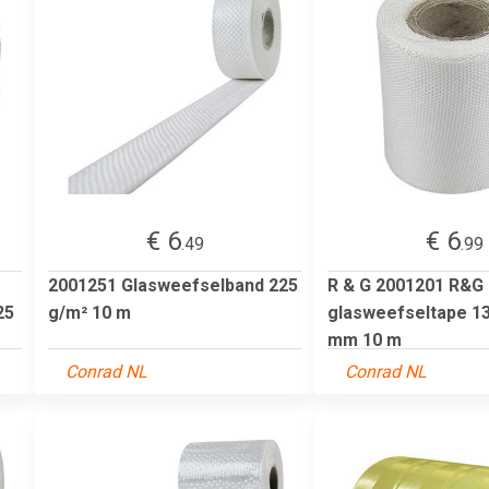
€ 6
€ 6
.49
.99
2001251 Glasweefselband 225
R & G 2001201 R&G
25
g/m² 10 m
glasweefseltape 1
mm 10 m
Conrad NL
Conrad NL