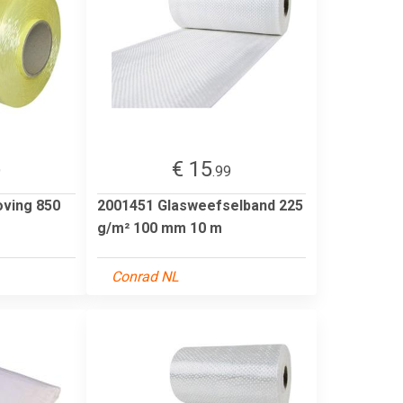
€ 15
9
.99
oving 850
2001451 Glasweefselband 225
g/m² 100 mm 10 m
Conrad NL