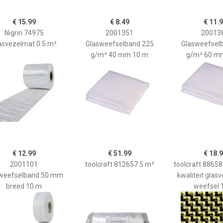
€ 15.99
€ 8.49
€ 11.
Nigrin 74975
2001351
20013
asvezelmat 0.5 m²
Glasweefselband 225
Glasweefsel
g/m² 40 mm 10 m
g/m² 60 m
€ 12.99
€ 51.99
€ 18.
2001101
toolcraft 812657 5 m²
toolcraft 88658
weefselband 50 mm
kwaliteit glas
breed 10 m
weefsel 