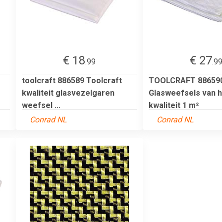
€ 18
€ 27
.99
.9
toolcraft 886589 Toolcraft
TOOLCRAFT 88659
kwaliteit glasvezelgaren
Glasweefsels van 
weefsel ...
kwaliteit 1 m²
Conrad NL
Conrad NL