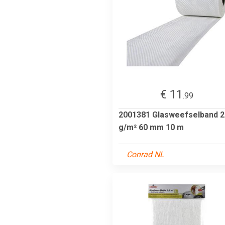
€ 11
.99
2001381 Glasweefselband 
g/m² 60 mm 10 m
Conrad NL