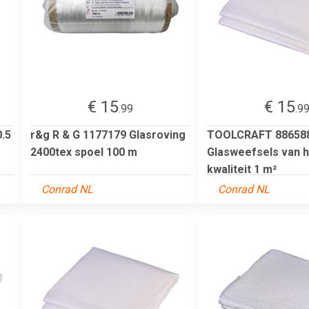
€ 15
€ 15
.99
.9
0.5
r&g R & G 1177179 Glasroving
TOOLCRAFT 88658
2400tex spoel 100 m
Glasweefsels van 
kwaliteit 1 m²
Conrad NL
Conrad NL