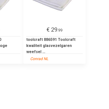
€ 29
9
.99
0
toolcraft 886591 Toolcraft
hoge
kwaliteit glasvezelgaren
weefsel ...
Conrad NL