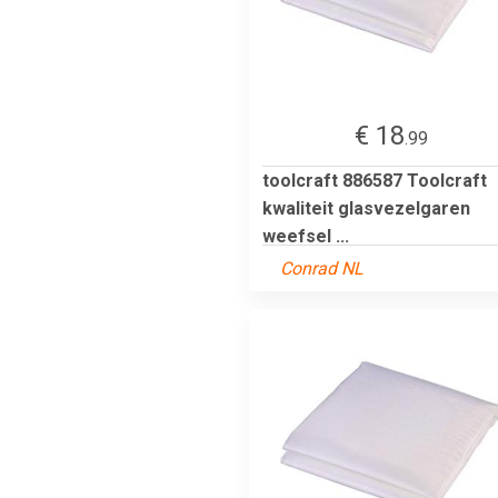
€ 18
.99
toolcraft 886587 Toolcraft
kwaliteit glasvezelgaren
weefsel ...
Conrad NL