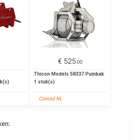
€ 525
9
.00
Thicon Models 58337 Puinbak
k(s)
1 stuk(s)
Conrad NL
ken: