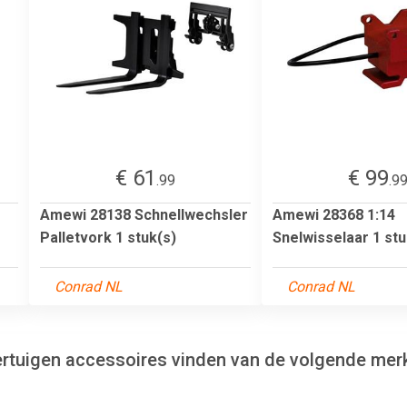
€ 61
€ 99
.99
.9
Amewi 28138 Schnellwechsler
Amewi 28368 1:14
Palletvork 1 stuk(s)
Snelwisselaar 1 stu
Conrad NL
Conrad NL
ertuigen accessoires vinden van de volgende mer