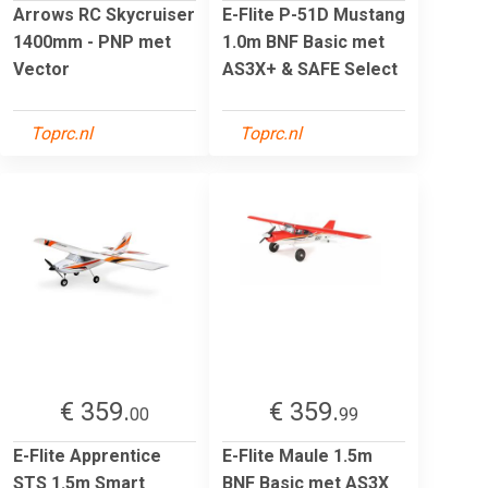
Arrows RC Skycruiser
E-Flite P-51D Mustang
1400mm - PNP met
1.0m BNF Basic met
Vector
AS3X+ & SAFE Select
Toprc.nl
Toprc.nl
€ 359.
€ 359.
00
99
E-Flite Apprentice
E-Flite Maule 1.5m
STS 1.5m Smart
BNF Basic met AS3X