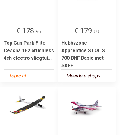
€ 178.
€ 179.
95
00
Top Gun Park Flite
Hobbyzone
Cessna 182 brushless
Apprentice STOL S
4ch electro vliegtui...
700 BNF Basic met
SAFE
Toprc.nl
Meerdere shops