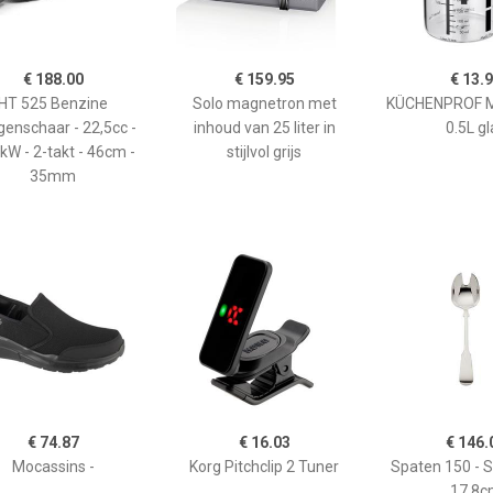
€ 188.00
€ 159.95
€ 13.
HT 525 Benzine
Solo magnetron met
KÜCHENPROF 
enschaar - 22,5cc -
inhoud van 25 liter in
0.5L gl
kW - 2-takt - 46cm -
stijlvol grijs
35mm
€ 74.87
€ 16.03
€ 146.
Mocassins -
Korg Pitchclip 2 Tuner
Spaten 150 - 
17,8c