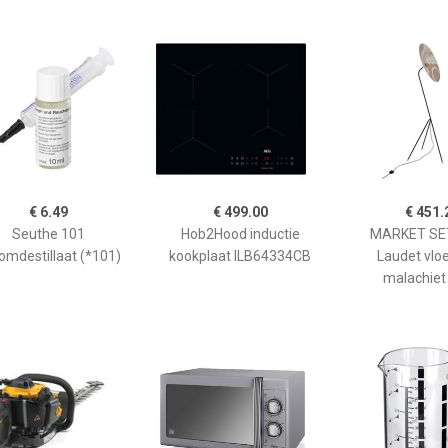
€ 6.49
€ 499.00
€ 451.
Seuthe 101
Hob2Hood inductie
MARKET SET
omdestillaat (*101)
kookplaat ILB64334CB
Laudet vlo
malachiet