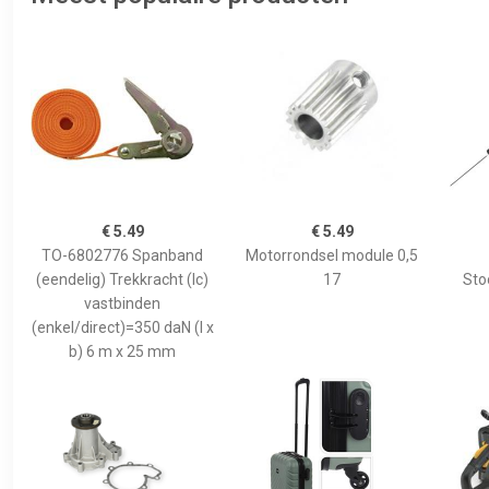
€ 5.49
€ 5.49
TO-6802776 Spanband
Motorrondsel module 0,5
(eendelig) Trekkracht (lc)
17
Sto
vastbinden
(enkel/direct)=350 daN (l x
b) 6 m x 25 mm