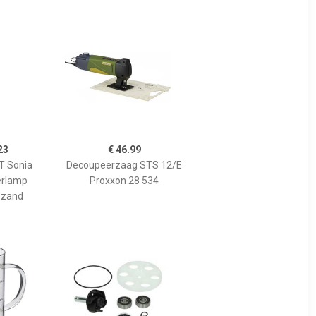
23
€ 46.99
 Sonia
Decoupeerzaag STS 12/E
erlamp
Proxxon 28 534
 zand