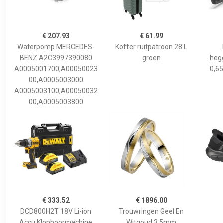
€ 207.93
€ 61.99
Waterpomp MERCEDES-
Koffer ruitpatroon 28 L
BENZ A2C3997390080
groen
hegg
A0005001700,A00050023
0,65
00,A0005003000
A0005003100,A00050032
00,A0005003800
€ 333.52
€ 1896.00
DCD800H2T 18V Li-ion
Trouwringen Geel En
Accu Klopboormachine
Witgoud 3,5mm