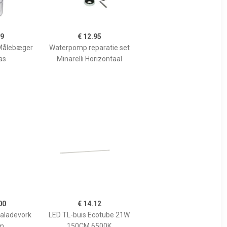
99
€ 12.95
Målebæger
Waterpomp reparatie set
as
Minarelli Horizontaal
00
€ 14.12
Saladevork
LED TL-buis Ecotube 21W
m
150CM 6500K