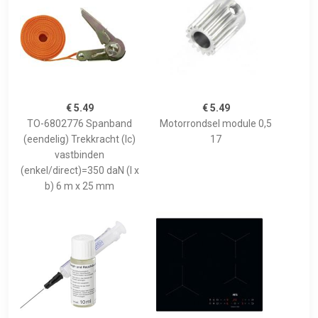
€ 5.49
€ 5.49
TO-6802776 Spanband
Motorrondsel module 0,5
(eendelig) Trekkracht (lc)
17
vastbinden
(enkel/direct)=350 daN (l x
b) 6 m x 25 mm