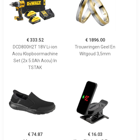
€ 333.52
€ 1896.00
DCD800H2T 18V Li-ion
Trouwringen Geel En
Accu Klopboormachine
Witgoud 3,5mm
Set (2x 5.0Ah Accu) In
TSTAK
€ 74.87
€ 16.03