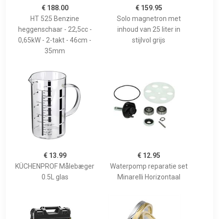
€ 188.00
€ 159.95
HT 525 Benzine
Solo magnetron met
heggenschaar - 22,5cc -
inhoud van 25 liter in
0,65kW - 2-takt - 46cm -
stijlvol grijs
35mm
€ 13.99
€ 12.95
KÜCHENPROF Målebæger
Waterpomp reparatie set
0.5L glas
Minarelli Horizontaal