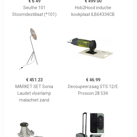
€ 6.49
€ 499.00
Seuthe 101
Hob2Hood inductie
Stoomdestillaat (*101)
kookplaat ILB64334CB
€ 451.23
€ 46.99
MARKET SET Sonia
Decoupeerzaag STS 12/E
Laudet vloerlamp
Proxxon 28 534
malachiet zand