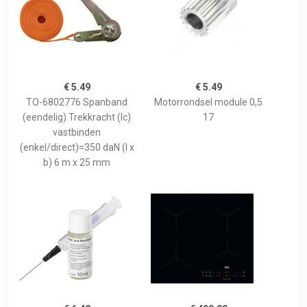
€ 5.49
€ 5.49
TO-6802776 Spanband
Motorrondsel module 0,5
(eendelig) Trekkracht (lc)
17
vastbinden
(enkel/direct)=350 daN (l x
b) 6 m x 25 mm