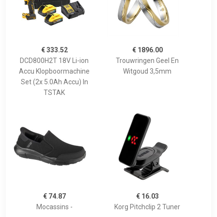
€ 333.52
€ 1896.00
DCD800H2T 18V Li-ion
Trouwringen Geel En
Accu Klopboormachine
Witgoud 3,5mm
Set (2x 5.0Ah Accu) In
TSTAK
€ 74.87
€ 16.03
Mocassins -
Korg Pitchclip 2 Tuner