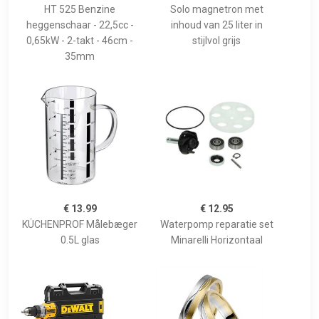
HT 525 Benzine
Solo magnetron met
heggenschaar - 22,5cc -
inhoud van 25 liter in
0,65kW - 2-takt - 46cm -
stijlvol grijs
35mm
€ 13.99
€ 12.95
KÜCHENPROF Målebæger
Waterpomp reparatie set
0.5L glas
Minarelli Horizontaal