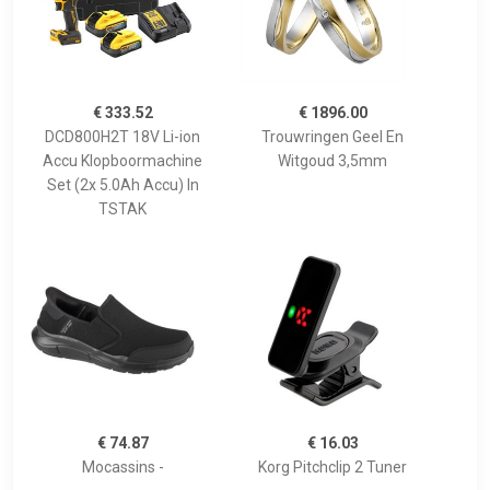
€ 333.52
€ 1896.00
DCD800H2T 18V Li-ion
Trouwringen Geel En
Accu Klopboormachine
Witgoud 3,5mm
Set (2x 5.0Ah Accu) In
TSTAK
€ 74.87
€ 16.03
Mocassins -
Korg Pitchclip 2 Tuner