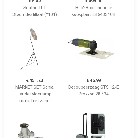
€ 6.49
€ 499.00
Seuthe 101
Hob2Hood inductie
Stoomdestillaat (*101)
kookplaat ILB64334CB
€ 451.23
€ 46.99
MARKET SET Sonia
Decoupeerzaag STS 12/E
Laudet vloerlamp
Proxxon 28 534
malachiet zand