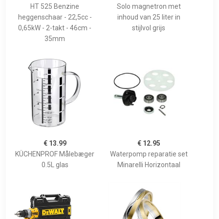
HT 525 Benzine
Solo magnetron met
heggenschaar - 22,5cc -
inhoud van 25 liter in
0,65kW - 2-takt - 46cm -
stijlvol grijs
35mm
€ 13.99
€ 12.95
KÜCHENPROF Målebæger
Waterpomp reparatie set
0.5L glas
Minarelli Horizontaal