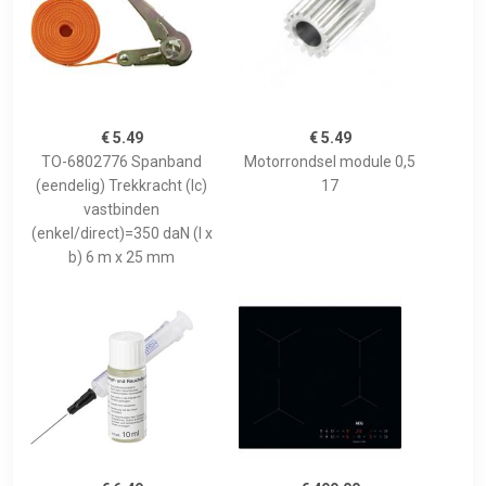
€ 5.49
€ 5.49
TO-6802776 Spanband
Motorrondsel module 0,5
(eendelig) Trekkracht (lc)
17
vastbinden
(enkel/direct)=350 daN (l x
b) 6 m x 25 mm