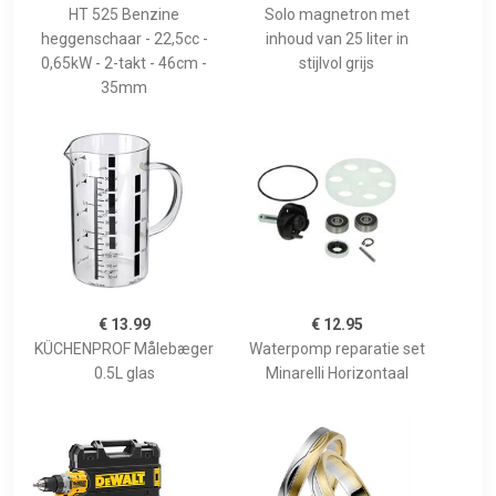
HT 525 Benzine
Solo magnetron met
heggenschaar - 22,5cc -
inhoud van 25 liter in
0,65kW - 2-takt - 46cm -
stijlvol grijs
35mm
€ 13.99
€ 12.95
KÜCHENPROF Målebæger
Waterpomp reparatie set
0.5L glas
Minarelli Horizontaal