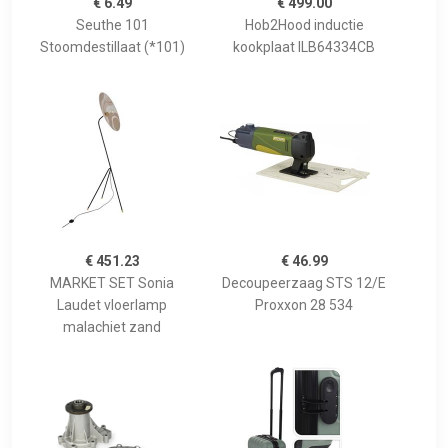
€ 6.49
€ 499.00
Seuthe 101
Hob2Hood inductie
Stoomdestillaat (*101)
kookplaat ILB64334CB
€ 451.23
€ 46.99
MARKET SET Sonia
Decoupeerzaag STS 12/E
Laudet vloerlamp
Proxxon 28 534
malachiet zand