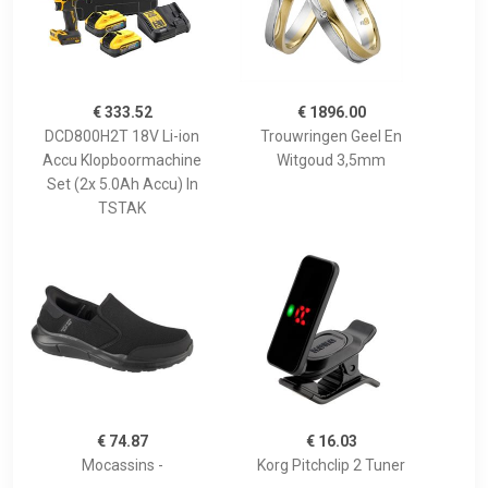
€ 333.52
€ 1896.00
DCD800H2T 18V Li-ion
Trouwringen Geel En
Accu Klopboormachine
Witgoud 3,5mm
Set (2x 5.0Ah Accu) In
TSTAK
€ 74.87
€ 16.03
Mocassins -
Korg Pitchclip 2 Tuner