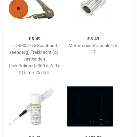
€ 5.49
€ 5.49
TO-6802776 Spanband
Motorrondsel module 0,5
(eendelig) Trekkracht (lc)
17
vastbinden
(enkel/direct)=350 daN (l x
b) 6 m x 25 mm