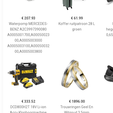
€ 207.93
€ 61.99
Waterpomp MERCEDES-
Koffer ruitpatroon 28 L
BENZ A2C3997390080
groen
hegg
A0005001700,A00050023
0,65
00,A0005003000
A0005003100,A00050032
00,A0005003800
€ 333.52
€ 1896.00
DCD800H2T 18V Li-ion
Trouwringen Geel En
Accu Klopboormachine
Witgoud 3,5mm