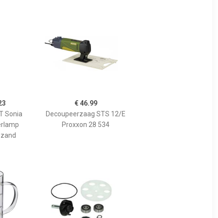
23
€ 46.99
 Sonia
Decoupeerzaag STS 12/E
erlamp
Proxxon 28 534
 zand