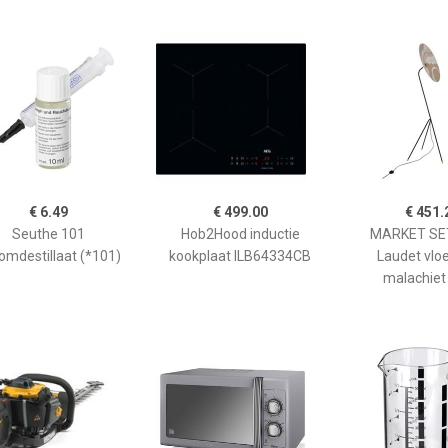
€ 6.49
€ 499.00
€ 451.
Seuthe 101
Hob2Hood inductie
MARKET SET
omdestillaat (*101)
kookplaat ILB64334CB
Laudet vlo
malachiet