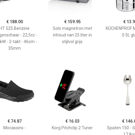
€ 188.00
€ 159.95
€ 13.
HT 525 Benzine
Solo magnetron met
KÜCHENPROF 
enschaar - 22,5cc -
inhoud van 25 liter in
0.5L gl
kW - 2-takt - 46cm -
stijlvol grijs
35mm
€ 74.87
€ 16.03
€ 146.
Mocassins -
Korg Pitchclip 2 Tuner
Spaten 150 - 
17,8c