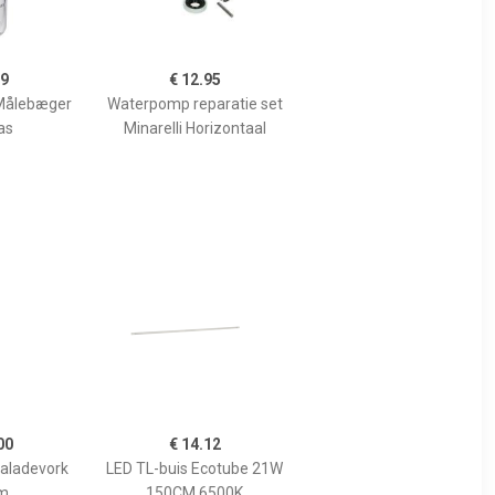
99
€ 12.95
Målebæger
Waterpomp reparatie set
as
Minarelli Horizontaal
00
€ 14.12
Saladevork
LED TL-buis Ecotube 21W
m
150CM 6500K