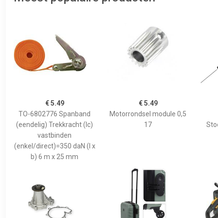
€ 5.49
€ 5.49
TO-6802776 Spanband
Motorrondsel module 0,5
(eendelig) Trekkracht (lc)
17
Sto
vastbinden
(enkel/direct)=350 daN (l x
b) 6 m x 25 mm