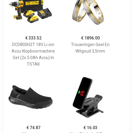
€ 333.52
€ 1896.00
DCD800H2T 18V Li-ion
Trouwringen Geel En
Accu Klopboormachine
Witgoud 3,5mm
Set (2x 5.0Ah Accu) In
TSTAK
€ 74.87
€ 16.03