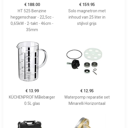
€ 188.00
€ 159.95
HT 525 Benzine
Solo magnetron met
heggenschaar - 22,5cc -
inhoud van 25 liter in
0,65kW - 2-takt - 46cm -
stijlvol grijs
35mm
€ 13.99
€ 12.95
KÜCHENPROF Målebæger
Waterpomp reparatie set
0.5L glas
Minarelli Horizontaal