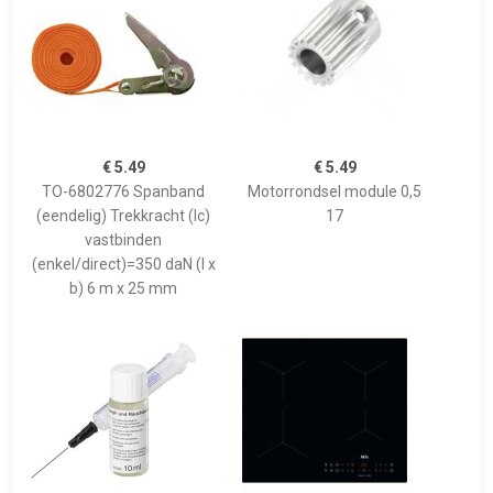
€ 5.49
€ 5.49
TO-6802776 Spanband
Motorrondsel module 0,5
(eendelig) Trekkracht (lc)
17
vastbinden
(enkel/direct)=350 daN (l x
b) 6 m x 25 mm