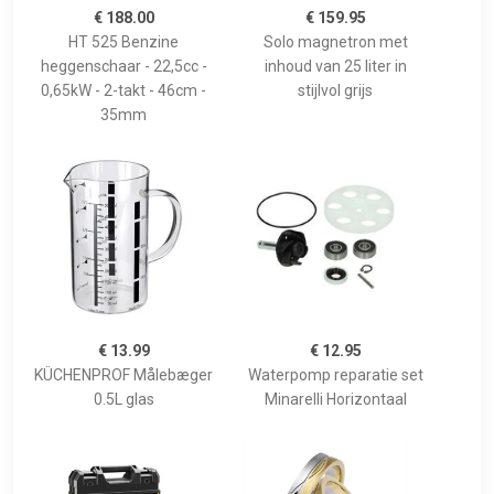
€ 188.00
€ 159.95
HT 525 Benzine
Solo magnetron met
heggenschaar - 22,5cc -
inhoud van 25 liter in
0,65kW - 2-takt - 46cm -
stijlvol grijs
35mm
€ 13.99
€ 12.95
KÜCHENPROF Målebæger
Waterpomp reparatie set
0.5L glas
Minarelli Horizontaal