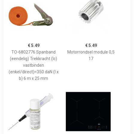
€ 5.49
€ 5.49
TO-6802776 Spanband
Motorrondsel module 0,5
(eendelig) Trekkracht (lc)
17
vastbinden
(enkel/direct)=350 daN (l x
b) 6 m x 25 mm