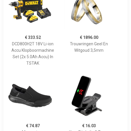
€ 333.52
€ 1896.00
DCD800H2T 18V Li-ion
Trouwringen Geel En
Accu Klopboormachine
Witgoud 3,5mm
Set (2x 5.0Ah Accu) In
TSTAK
€ 74.87
€ 16.03