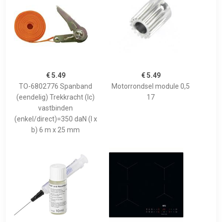
€ 5.49
€ 5.49
TO-6802776 Spanband
Motorrondsel module 0,5
(eendelig) Trekkracht (lc)
17
vastbinden
(enkel/direct)=350 daN (l x
b) 6 m x 25 mm