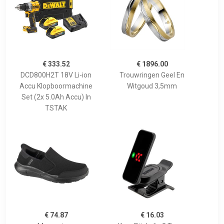
€ 333.52
€ 1896.00
DCD800H2T 18V Li-ion
Trouwringen Geel En
Accu Klopboormachine
Witgoud 3,5mm
Set (2x 5.0Ah Accu) In
TSTAK
€ 74.87
€ 16.03