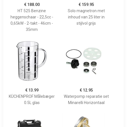
€ 188.00
€ 159.95
HT 525 Benzine
Solo magnetron met
heggenschaar - 22,5cc -
inhoud van 25 liter in
0,65kW - 2-takt - 46cm -
stijlvol grijs
35mm
€ 13.99
€ 12.95
KÜCHENPROF Målebæger
Waterpomp reparatie set
0.5L glas
Minarelli Horizontaal