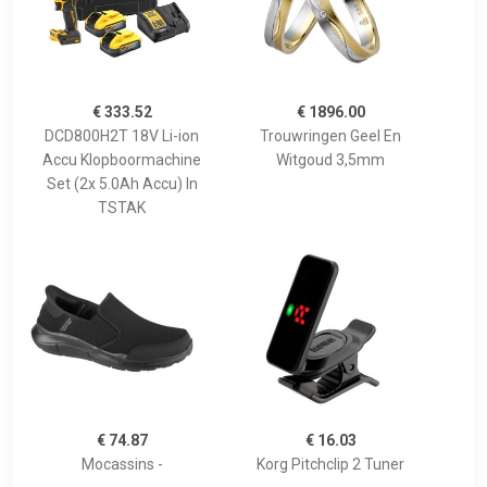
€ 333.52
€ 1896.00
DCD800H2T 18V Li-ion
Trouwringen Geel En
Accu Klopboormachine
Witgoud 3,5mm
Set (2x 5.0Ah Accu) In
TSTAK
€ 74.87
€ 16.03
Mocassins -
Korg Pitchclip 2 Tuner