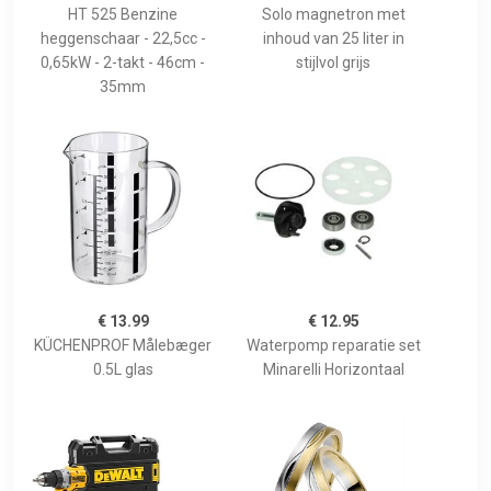
HT 525 Benzine
Solo magnetron met
heggenschaar - 22,5cc -
inhoud van 25 liter in
0,65kW - 2-takt - 46cm -
stijlvol grijs
35mm
€ 13.99
€ 12.95
KÜCHENPROF Målebæger
Waterpomp reparatie set
0.5L glas
Minarelli Horizontaal