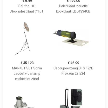
€ 6.49
€ 499.00
Seuthe 101
Hob2Hood inductie
Stoomdestillaat (*101)
kookplaat ILB64334CB
€ 451.23
€ 46.99
MARKET SET Sonia
Decoupeerzaag STS 12/E
Laudet vloerlamp
Proxxon 28 534
malachiet zand