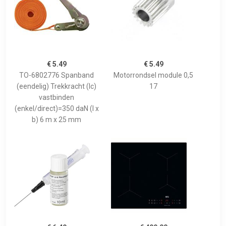
€ 5.49
€ 5.49
TO-6802776 Spanband
Motorrondsel module 0,5
(eendelig) Trekkracht (lc)
17
vastbinden
(enkel/direct)=350 daN (l x
b) 6 m x 25 mm