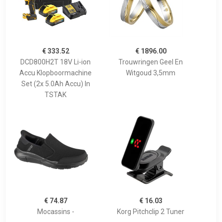
€ 333.52
€ 1896.00
DCD800H2T 18V Li-ion
Trouwringen Geel En
Accu Klopboormachine
Witgoud 3,5mm
Set (2x 5.0Ah Accu) In
TSTAK
€ 74.87
€ 16.03
Mocassins -
Korg Pitchclip 2 Tuner