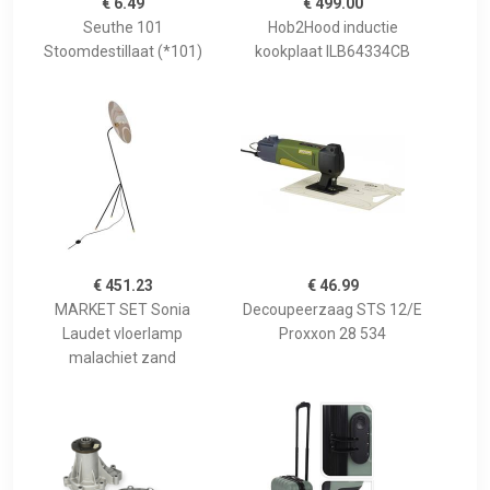
€ 6.49
€ 499.00
Seuthe 101
Hob2Hood inductie
Stoomdestillaat (*101)
kookplaat ILB64334CB
€ 451.23
€ 46.99
MARKET SET Sonia
Decoupeerzaag STS 12/E
Laudet vloerlamp
Proxxon 28 534
malachiet zand