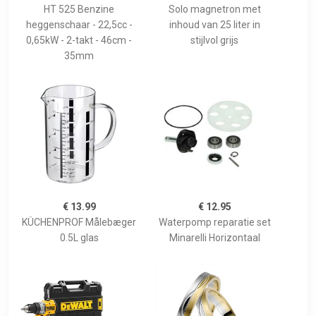
HT 525 Benzine
Solo magnetron met
heggenschaar - 22,5cc -
inhoud van 25 liter in
0,65kW - 2-takt - 46cm -
stijlvol grijs
35mm
€ 13.99
€ 12.95
KÜCHENPROF Målebæger
Waterpomp reparatie set
0.5L glas
Minarelli Horizontaal