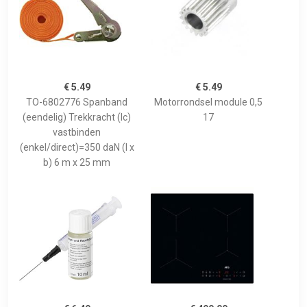
€ 5.49
€ 5.49
TO-6802776 Spanband
Motorrondsel module 0,5
(eendelig) Trekkracht (lc)
17
vastbinden
(enkel/direct)=350 daN (l x
b) 6 m x 25 mm