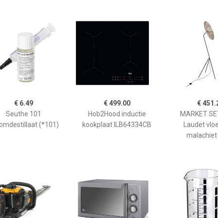
€ 6.49
€ 499.00
€ 451.
Seuthe 101
Hob2Hood inductie
MARKET SET
omdestillaat (*101)
kookplaat ILB64334CB
Laudet vlo
malachiet