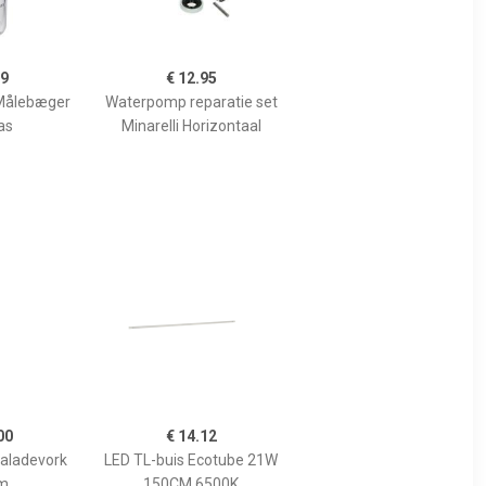
99
€ 12.95
Målebæger
Waterpomp reparatie set
as
Minarelli Horizontaal
00
€ 14.12
Saladevork
LED TL-buis Ecotube 21W
m
150CM 6500K