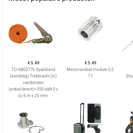
€ 5.49
€ 5.49
TO-6802776 Spanband
Motorrondsel module 0,5
(eendelig) Trekkracht (lc)
17
Sto
vastbinden
(enkel/direct)=350 daN (l x
b) 6 m x 25 mm