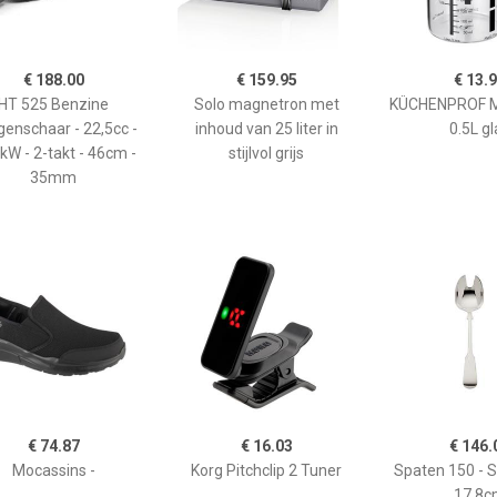
€ 188.00
€ 159.95
€ 13.
HT 525 Benzine
Solo magnetron met
KÜCHENPROF 
enschaar - 22,5cc -
inhoud van 25 liter in
0.5L gl
kW - 2-takt - 46cm -
stijlvol grijs
35mm
€ 74.87
€ 16.03
€ 146.
Mocassins -
Korg Pitchclip 2 Tuner
Spaten 150 - 
17,8c