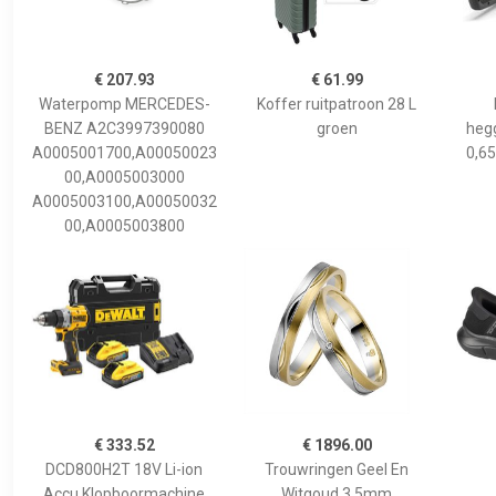
€ 207.93
€ 61.99
Waterpomp MERCEDES-
Koffer ruitpatroon 28 L
BENZ A2C3997390080
groen
hegg
A0005001700,A00050023
0,65
00,A0005003000
A0005003100,A00050032
00,A0005003800
€ 333.52
€ 1896.00
DCD800H2T 18V Li-ion
Trouwringen Geel En
Accu Klopboormachine
Witgoud 3,5mm