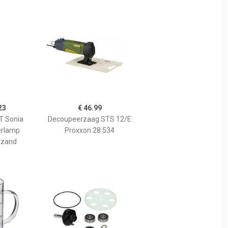
23
€ 46.99
 Sonia
Decoupeerzaag STS 12/E
erlamp
Proxxon 28 534
 zand