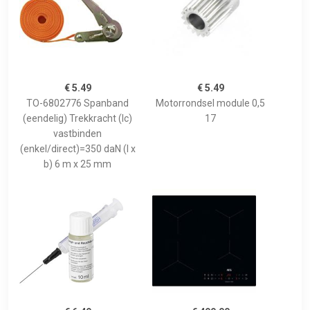
€ 5.49
€ 5.49
TO-6802776 Spanband
Motorrondsel module 0,5
(eendelig) Trekkracht (lc)
17
vastbinden
(enkel/direct)=350 daN (l x
b) 6 m x 25 mm