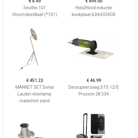
€ 6.49
€ 499.00
Seuthe 101
Hob2Hood inductie
Stoomdestillaat (*101)
kookplaat ILB64334CB
€ 451.23
€ 46.99
MARKET SET Sonia
Decoupeerzaag STS 12/E
Laudet vloerlamp
Proxxon 28 534
malachiet zand