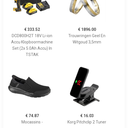
€ 333.52
€ 1896.00
DCD800H2T 18V Li-ion
Trouwringen Geel En
Accu Klopboormachine
Witgoud 3,5mm
Set (2x 5.0Ah Accu) In
TSTAK
€ 74.87
€ 16.03
Mocassins -
Korg Pitchclip 2 Tuner