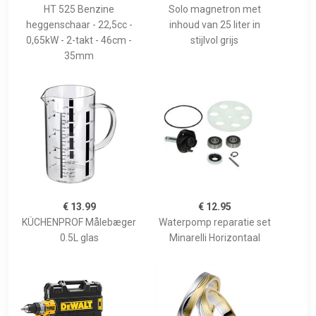
HT 525 Benzine
Solo magnetron met
heggenschaar - 22,5cc -
inhoud van 25 liter in
0,65kW - 2-takt - 46cm -
stijlvol grijs
35mm
€ 13.99
€ 12.95
KÜCHENPROF Målebæger
Waterpomp reparatie set
0.5L glas
Minarelli Horizontaal