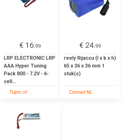
€ 16.
€ 24.
99
99
LRP ELECTRONIC LRP
reely Rijaccu (l x b x h)
AAA Hyper Tuning
65 x 36 x 36 mm 1
Pack 800 - 7.2V - 6-
stuk(s)
cell...
Toprc.nl
Conrad NL