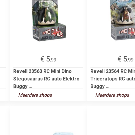
€ 5
€ 5
.99
.99
-
Revell 23563 RC Mini Dino
Revell 23564 RC Min
Stegosaurus RC auto Elektro
Triceratops RC aut
Buggy ...
Buggy ...
Meerdere shops
Meerdere shops