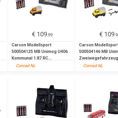
€ 109
€ 109
.99
.
Carson Modellsport
Carson Modellspor
500504125 MB Unimog U406
500504146 MB Uni
Kommunal 1:87 RC...
Zweiwegefahrzeug.
Conrad NL
Conrad NL