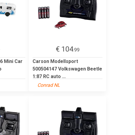
€ 104
9
.99
6 Mini Car
Carson Modellsport
o
500504147 Volkswagen Beetle
1:87 RC auto ...
Conrad NL