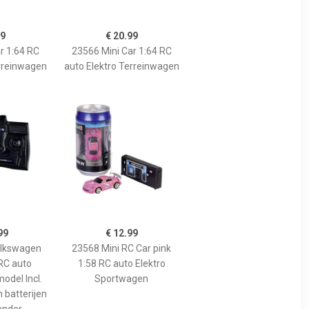
99
€ 20.99
r 1:64 RC
23566 Mini Car 1:64 RC
erreinwagen
auto Elektro Terreinwagen
99
€ 12.99
lkswagen
23568 Mini RC Car pink
 RC auto
1:58 RC auto Elektro
odel Incl.
Sportwagen
 batterijen
ender