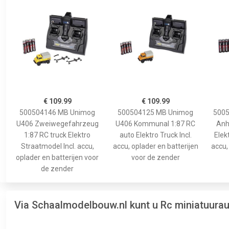
€ 109.99
€ 109.99
500504146 MB Unimog
500504125 MB Unimog
5005
U406 Zweiwegefahrzeug
U406 Kommunal 1:87 RC
Anh
1:87 RC truck Elektro
auto Elektro Truck Incl.
Elek
Straatmodel Incl. accu,
accu, oplader en batterijen
accu,
oplader en batterijen voor
voor de zender
de zender
Via Schaalmodelbouw.nl kunt u Rc miniatuurau