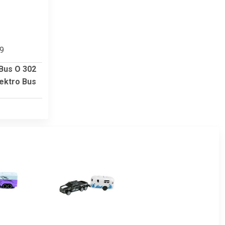
99
Bus O 302
lektro Bus