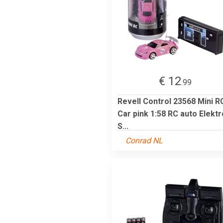
€ 12
.99
Revell Control 23568 Mini R
Car pink 1:58 RC auto Elektr
S...
Conrad NL