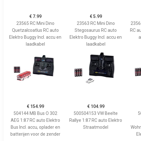
€ 7.99
€ 5.99
23565 RC Mini Dino
23563 RC Mini Dino
2356
Quetzalcoatlus RC auto
Stegosaurus RC auto
RC au
Elektro Buggy Incl. accu en
Elektro Buggy Incl. accu en
a
laadkabel
laadkabel
€ 154.99
€ 104.99
504144 MB Bus O 302
500504153 VW Beelte
5
AEG 1:87 RC auto Elektro
Rallye 1:87 RC auto Elektro
Bus Incl. accu, oplader en
Straatmodel
Wohn
batterijen voor de zender
El