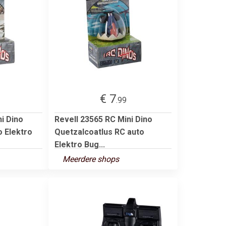
€ 7
.99
i Dino
Revell 23565 RC Mini Dino
o Elektro
Quetzalcoatlus RC auto
Elektro Bug...
Meerdere shops