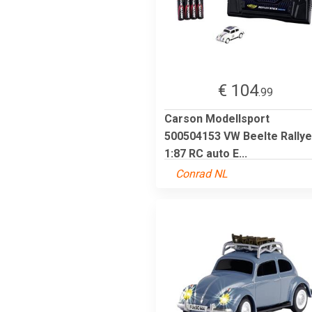
€ 104
.99
Carson Modellsport
500504153 VW Beelte Rallye
1:87 RC auto E...
Conrad NL