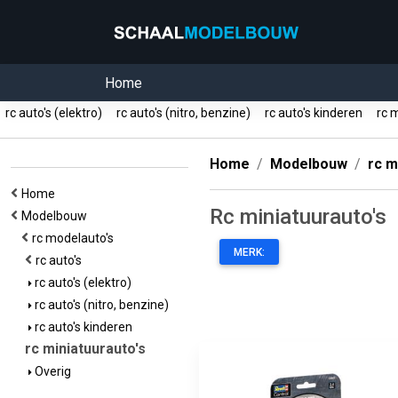
Home
rc auto's (elektro)
rc auto's (nitro, benzine)
rc auto's kinderen
rc m
Home
Modelbouw
rc m
Home
Rc miniatuurauto's
Modelbouw
rc modelauto's
MERK:
rc auto's
rc auto's (elektro)
rc auto's (nitro, benzine)
rc auto's kinderen
rc miniatuurauto's
Overig