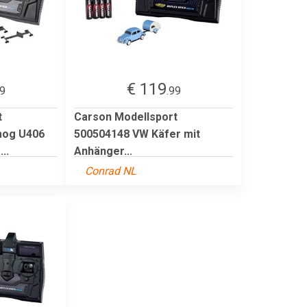
€ 119
99
.99
t
Carson Modellsport
mog U406
500504148 VW Käfer mit
..
Anhänger...
Conrad NL