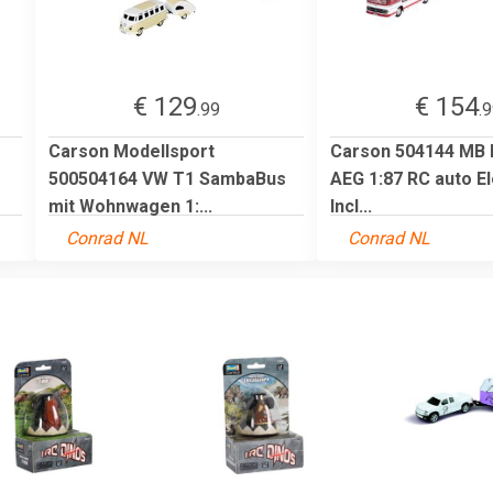
€ 129
€ 154
.99
.
Carson Modellsport
Carson 504144 MB 
500504164 VW T1 SambaBus
AEG 1:87 RC auto E
mit Wohnwagen 1:...
Incl...
Conrad NL
Conrad NL