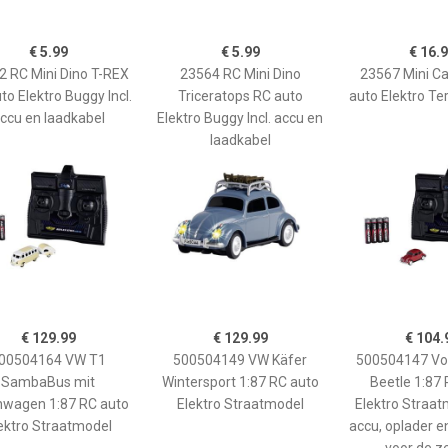
€ 5.99
€ 5.99
€ 16.
2 RC Mini Dino T-REX
23564 RC Mini Dino
23567 Mini Ca
to Elektro Buggy Incl.
Triceratops RC auto
auto Elektro T
ccu en laadkabel
Elektro Buggy Incl. accu en
laadkabel
€ 129.99
€ 129.99
€ 104.
00504164 VW T1
500504149 VW Käfer
500504147 Vo
SambaBus mit
Wintersport 1:87 RC auto
Beetle 1:87
wagen 1:87 RC auto
Elektro Straatmodel
Elektro Straatm
ektro Straatmodel
accu, oplader en
voor de z