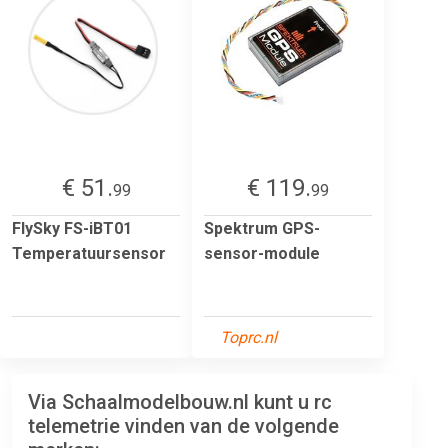
€ 51.
€ 119.
99
99
FlySky FS-iBT01
Spektrum GPS-
Temperatuursensor
sensor-module
Toprc.nl
Via Schaalmodelbouw.nl kunt u rc
telemetrie vinden van de volgende