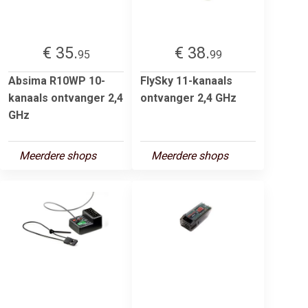
€ 35.
€ 38.
95
99
Absima R10WP 10-
FlySky 11-kanaals
kanaals ontvanger 2,4
ontvanger 2,4 GHz
GHz
Meerdere shops
Meerdere shops