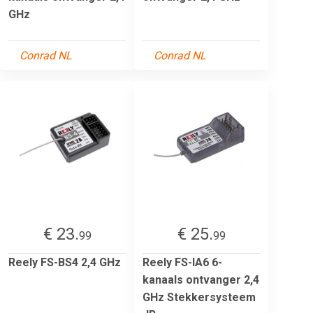
GHz
Conrad NL
Conrad NL
€ 23.
€ 25.
99
99
Reely FS-BS4 2,4 GHz
Reely FS-IA6 6-
kanaals ontvanger 2,4
GHz Stekkersysteem