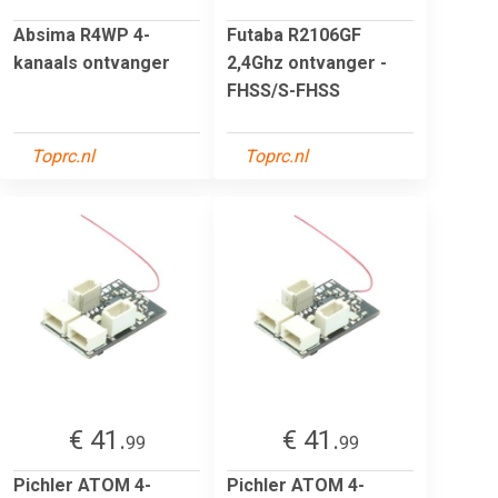
Absima R4WP 4-
Futaba R2106GF
kanaals ontvanger
2,4Ghz ontvanger -
FHSS/S-FHSS
Toprc.nl
Toprc.nl
€ 41.
€ 41.
99
99
Pichler ATOM 4-
Pichler ATOM 4-