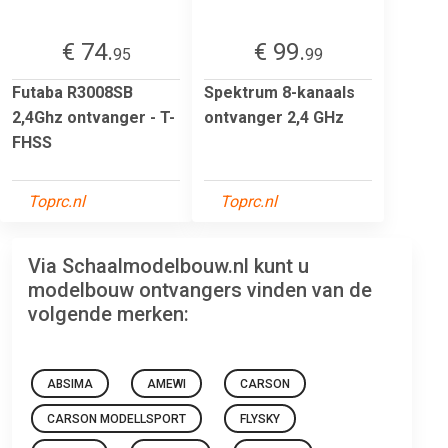
€ 74.
€ 99.
95
99
Futaba R3008SB
Spektrum 8-kanaals
2,4Ghz ontvanger - T-
ontvanger 2,4 GHz
FHSS
Toprc.nl
Toprc.nl
Via Schaalmodelbouw.nl kunt u
modelbouw ontvangers vinden van de
volgende merken:
ABSIMA
AMEWI
CARSON
CARSON MODELLSPORT
FLYSKY