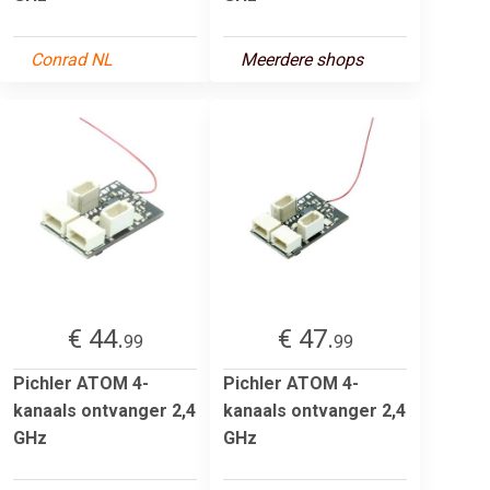
Conrad NL
Meerdere shops
€ 44.
€ 47.
99
99
Pichler ATOM 4-
Pichler ATOM 4-
kanaals ontvanger 2,4
kanaals ontvanger 2,4
GHz
GHz