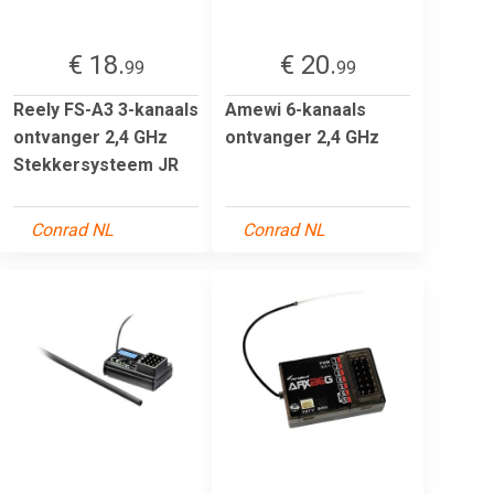
€ 18.
€ 20.
99
99
Reely FS-A3 3-kanaals
Amewi 6-kanaals
ontvanger 2,4 GHz
ontvanger 2,4 GHz
Stekkersysteem JR
Conrad NL
Conrad NL