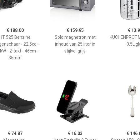
€ 188.00
€ 159.95
€ 13.
HT 525 Benzine
Solo magnetron met
KÜCHENPROF 
enschaar - 22,5cc -
inhoud van 25 liter in
0.5L gl
kW - 2-takt - 46cm -
stijlvol grijs
35mm
€ 74.87
€ 16.03
€ 146.