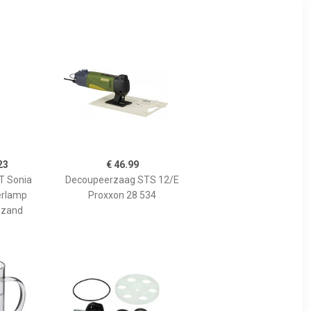
23
€ 46.99
 Sonia
Decoupeerzaag STS 12/E
erlamp
Proxxon 28 534
 zand