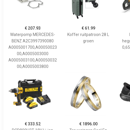
€ 207.93
€ 61.99
Waterpomp MERCEDES-
Koffer ruitpatroon 28 L
BENZ A2C3997390080
groen
hegg
A0005001700,A00050023
0,65
00,A0005003000
A0005003100,A00050032
00,A0005003800
€ 333.52
€ 1896.00