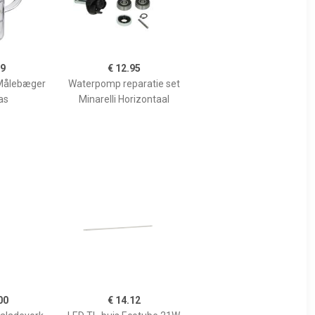
99
€ 12.95
Målebæger
Waterpomp reparatie set
as
Minarelli Horizontaal
00
€ 14.12