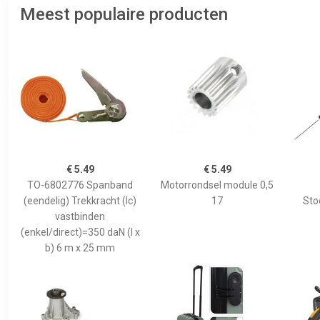
Meest populaire producten
€ 5.49
€ 5.49
TO-6802776 Spanband
Motorrondsel module 0,5
(eendelig) Trekkracht (lc)
17
Sto
vastbinden
(enkel/direct)=350 daN (l x
b) 6 m x 25 mm