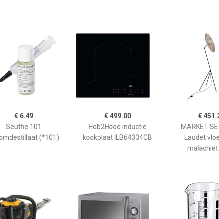
€ 6.49
€ 499.00
€ 451.
Seuthe 101
Hob2Hood inductie
MARKET SET
omdestillaat (*101)
kookplaat ILB64334CB
Laudet vlo
malachiet