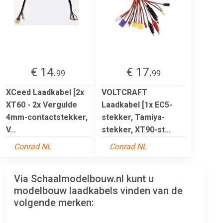
€ 14.
€ 17.
99
99
XCeed Laadkabel [2x
VOLTCRAFT
XT60 - 2x Vergulde
Laadkabel [1x EC5-
4mm-contactstekker,
stekker, Tamiya-
V...
stekker, XT90-st...
Conrad NL
Conrad NL
Via Schaalmodelbouw.nl kunt u
modelbouw laadkabels vinden van de
volgende merken: