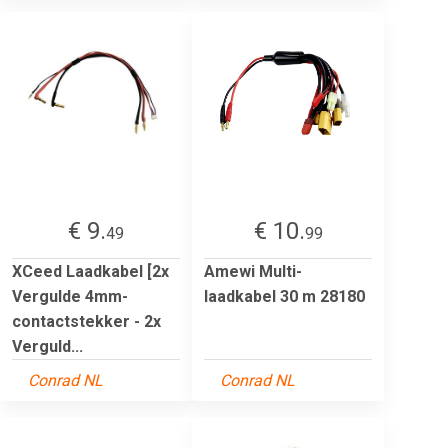
€ 9.
€ 10.
49
99
XCeed Laadkabel [2x
Amewi Multi-
Vergulde 4mm-
laadkabel 30 m 28180
contactstekker - 2x
Verguld...
Conrad NL
Conrad NL