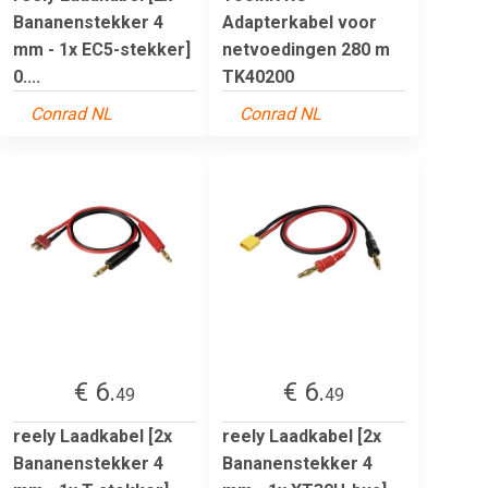
Bananenstekker 4
Adapterkabel voor
mm - 1x EC5-stekker]
netvoedingen 280 m
0....
TK40200
Conrad NL
Conrad NL
€ 6.
€ 6.
49
49
reely Laadkabel [2x
reely Laadkabel [2x
Bananenstekker 4
Bananenstekker 4