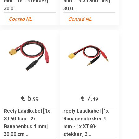
mm - 1x T-stekker]
mm - 1x XT30U-bus]
30.0...
30.0...
Conrad NL
Conrad NL
€ 6.
€ 7.
99
49
Reely Laadkabel [1x
reely Laadkabel [1x
XT60-bus - 2x
Bananenstekker 4
Bananenbus 4 mm]
mm - 1x XT60-
30.00 cm ...
stekker] 3...