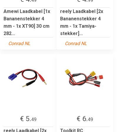
49
99
Amewi Laadkabel [1x
reely Laadkabel [2x
Bananenstekker 4
Bananenstekker 4
mm - 1x XT90] 30 cm
mm - 1x Tamiya-
282...
stekker]...
Conrad NL
Conrad NL
€ 5.
€ 6.
49
49
reely Laadkabel [2x
Toolkit RC