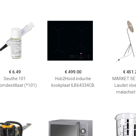
€ 6.49
€ 499.00
€ 451.
Seuthe 101
Hob2Hood inductie
MARKET SET
omdestillaat (*101)
kookplaat ILB64334CB
Laudet vlo
malachiet