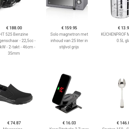
€ 188.00
€ 159.95
€ 13.
HT 525 Benzine
Solo magnetron met
KÜCHENPROF 
enschaar - 22,5cc -
inhoud van 25 liter in
0.5L gl
kW - 2-takt - 46cm -
stijlvol grijs
35mm
€ 74.87
€ 16.03
€ 146.