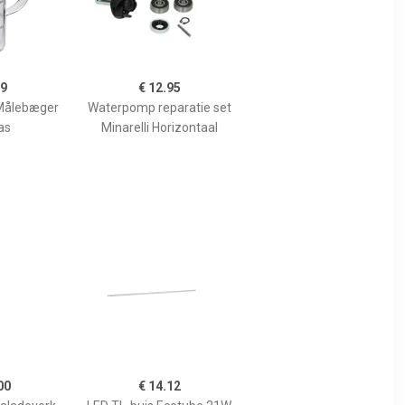
99
€ 12.95
Målebæger
Waterpomp reparatie set
as
Minarelli Horizontaal
00
€ 14.12