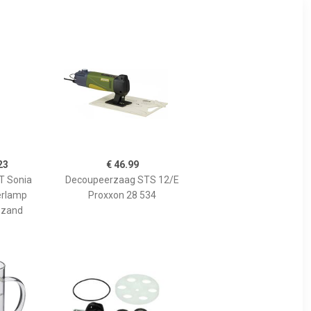
23
€ 46.99
 Sonia
Decoupeerzaag STS 12/E
erlamp
Proxxon 28 534
 zand