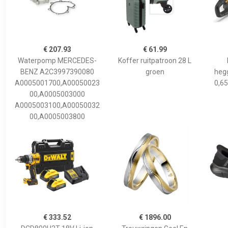
€ 207.93
€ 61.99
Waterpomp MERCEDES-
Koffer ruitpatroon 28 L
BENZ A2C3997390080
groen
hegg
A0005001700,A00050023
0,65
00,A0005003000
A0005003100,A00050032
00,A0005003800
€ 333.52
€ 1896.00