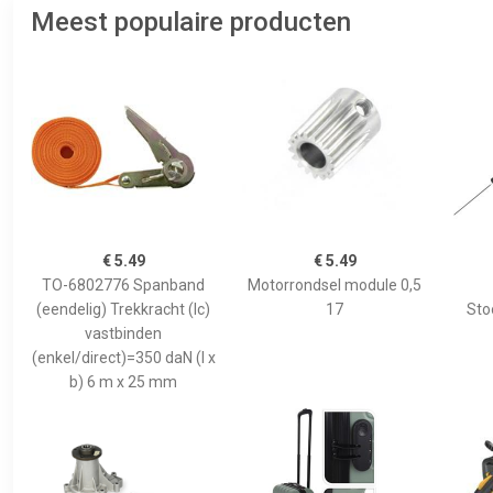
Meest populaire producten
€ 5.49
€ 5.49
TO-6802776 Spanband
Motorrondsel module 0,5
(eendelig) Trekkracht (lc)
17
Sto
vastbinden
(enkel/direct)=350 daN (l x
b) 6 m x 25 mm